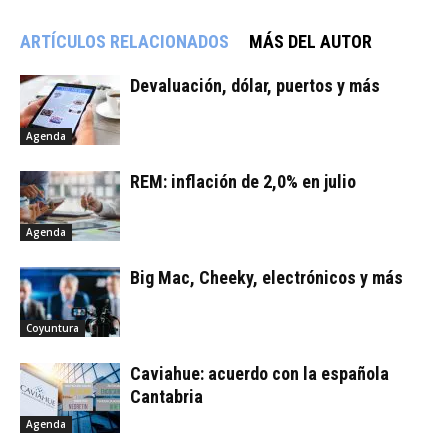
ARTÍCULOS RELACIONADOS
MÁS DEL AUTOR
Devaluación, dólar, puertos y más
Agenda
REM: inflación de 2,0% en julio
Agenda
Big Mac, Cheeky, electrónicos y más
Coyuntura
Caviahue: acuerdo con la española
Cantabria
Agenda