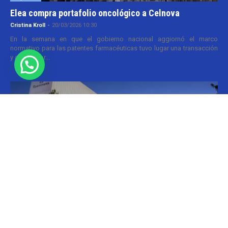
Elea compra portafolio oncológico a Celnova
Cristina Kroll
-
20/03/2026 10:30
En la semana en que el gobierno nacional aggiornó el marco
normativo para las patentes farmacéuticas tuvo lugar una transacción
y que va por...
Informes
Roemmers compra laboratorio Craveri
Cristina Kroll / Florencia Lippo
-
05/05/2026 20:00
Menos de un año después de que el grupo Roemmers se haya
quedado con el nacional Sidus, ahora suma otra compañía a su
holding....