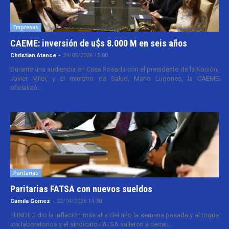
Empresas
CAEME: inversión de u$s 8.000 M en seis años
Christian Atance
-
29/05/2026 15:00
Durante una audiencia en Casa Rosada con el presidente de la Nación,
Javier Milei, y el ministro de Salud, Mario Lugones, la CAEME
oficializó...
Paritarias
Paritarias FATSA con nuevos sueldos
Camila Gomez
-
22/04/2026 14:30
El INDEC dio la inflación más alta del año la semana pasada y al toque
los laboratorios y el sindicato FATSA salieron a cerrar...