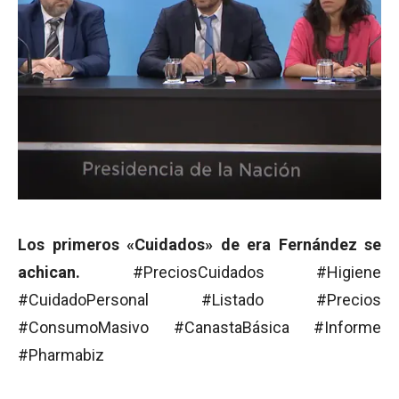
Los primeros «Cuidados» de era Fernández se
achican.
#PreciosCuidados #Higiene
#CuidadoPersonal #Listado #Precios
#ConsumoMasivo #CanastaBásica #Informe
#Pharmabiz