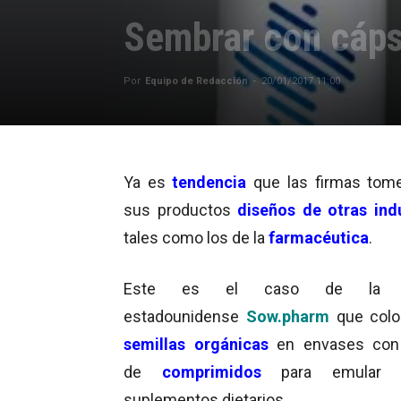
Sembrar con cáp
Por
Equipo de Redacción
-
20/01/2017 11:00
Ya es
tendencia
que las firmas tom
sus productos
diseños de otras indu
tales como los de la
farmacéutica
.
Este es el caso de la 
estadounidense
Sow.pharm
que colo
semillas orgánicas
en envases con
de
comprimidos
para emular
suplementos dietarios.