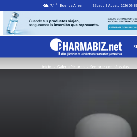
C
7.1
Buenos Aires
Sábado 8 Agosto 2026 09:15
Ph
S
Inicio
Galeria Pictures
Sembrar con cápsulas