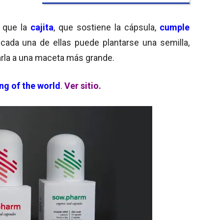
 que la
cajita
, que sostiene la cápsula,
cumple
 cada una de ellas puede plantarse una semilla,
arla a una maceta más grande.
ng of the world
.
Ver sitio.