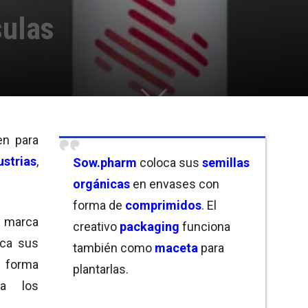
sulas
en para
strias
,
Sow.pharm
coloca sus
semillas
orgánicas
en envases con
forma de
comprimidos
. El
marca
creativo
packaging
funciona
ca sus
también como
maceta
para
 forma
plantarlas.
 a los