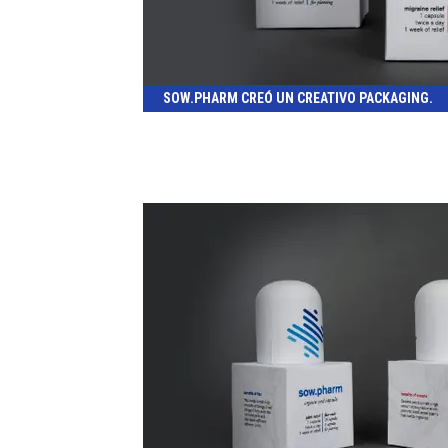
SOW.PHARM CREÓ UN CREATIVO PACKAGING.