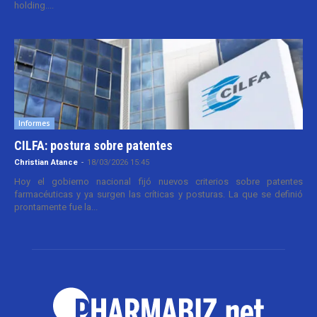
holding....
Informes
CILFA: postura sobre patentes
Christian Atance
-
18/03/2026 15:45
Hoy el gobierno nacional fijó nuevos criterios sobre patentes
farmacéuticas y ya surgen las críticas y posturas. La que se definió
prontamente fue la...