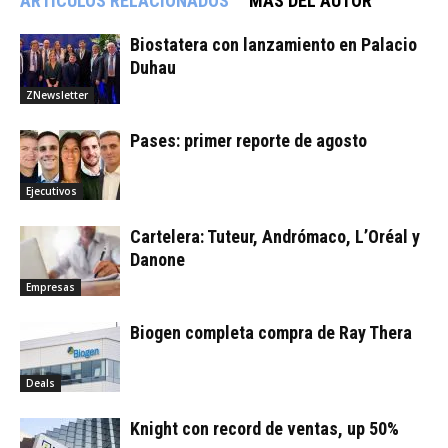
ARTÍCULOS RELACIONADOS
MÁS DEL AUTOR
Biostatera con lanzamiento en Palacio
Duhau
ZNewsletter
Pases: primer reporte de agosto
Ejecutivos
Cartelera: Tuteur, Andrómaco, L’Oréal y
Danone
Empresas
Biogen completa compra de Ray Thera
Deals
Knight con record de ventas, up 50%