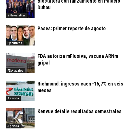
Biostatera con lanzamiento en Palacio
Duhau
ZNewsletter
Pases: primer reporte de agosto
Ejecutivos
FDA autoriza mFlusiva, vacuna ARNm
gripal
FDA avales
Richmond: ingresos caen -16,7% en seis
meses
Agenda
Kenvue detalle resultados semestrales
Agenda