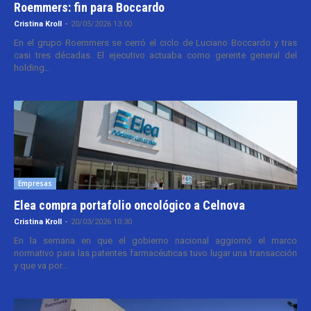
Roemmers: fin para Boccardo
Cristina Kroll
-
20/05/2026 13:00
En el grupo Roemmers se cerró el ciclo de Luciano Boccardo y tras
casi tres décadas. El ejecutivo actuaba como gerente general del
holding...
Empresas
Elea compra portafolio oncológico a Celnova
Cristina Kroll
-
20/03/2026 10:30
En la semana en que el gobierno nacional aggiornó el marco
normativo para las patentes farmacéuticas tuvo lugar una transacción
y que va por...