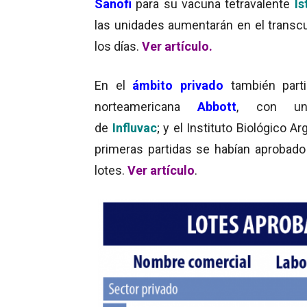
Sanofi
para su vacuna tetravalente
Is
las unidades aumentarán en el transc
los días.
Ver artículo
.
En el
ámbito privado
también parti
norteamericana
Abbott
, con un
de
Influvac
; y el Instituto Biológico A
primeras partidas se habían aprobad
lotes.
Ver artículo
.