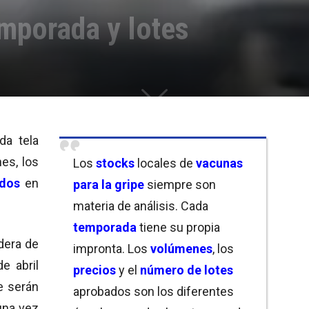
emporada y lotes
a tela
es, los
Los
stocks
locales de
vacunas
ados
en
para la gripe
siempre son
materia de análisis. Cada
temporada
tiene su propia
dera de
impronta. Los
volúmenes
, los
e abril
precios
y el
número de lotes
e serán
aprobados son los diferentes
una vez