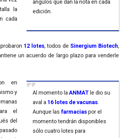
ángulos que dan la nota en cada
alla la
edición.
n cada
aprobaron
12 lotes
, todos de
Sinergium Biotech
,
tiene un acuerdo de largo plazo para venderle
on en
nismo y
Al momento la
ANMAT
le dio su
emanas
aval a
16 lotes de vacunas
.
ara el
Aunque las
farmacias
por el
ués del
momento tendrán disponibles
 pasado
sólo cuatro lotes para