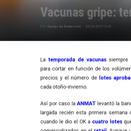
Vacunas gripe: t
Por
Equipo de Redacción
-
04/04/2019 13:45
La
temporada de vacunas
siempre d
para cortar en función de los volúmen
precios y el número de
lotes aprob
cada otoño-invierno.
Así por caso la
ANMAT
levantó la ban
largada recién esta primera semana d
cuando le dio el OK a
cuatro lotes
qu
comercializados en el
retail
. Aunque 