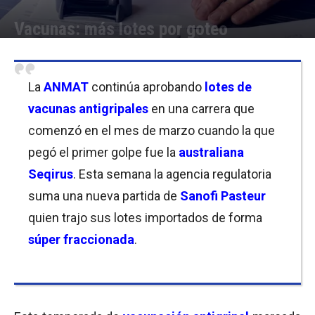
Vacunas: más lotes por goteo
Por
Equipo de Redacción
-
15/05/2020 11:15
La
ANMAT
continúa aprobando
lotes de
vacunas antigripales
en una carrera que
comenzó en el mes de marzo cuando la que
pegó el primer golpe fue la
australiana
Seqirus
. Esta semana la agencia regulatoria
suma una nueva partida de
Sanofi Pasteur
quien trajo sus lotes importados de forma
súper fraccionada
.