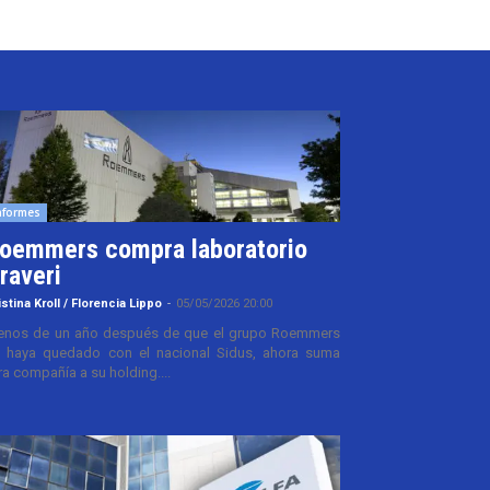
nformes
oemmers compra laboratorio
raveri
istina Kroll / Florencia Lippo
-
05/05/2026 20:00
nos de un año después de que el grupo Roemmers
 haya quedado con el nacional Sidus, ahora suma
ra compañía a su holding....