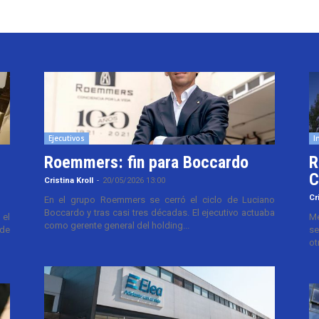
Ejecutivos
I
Roemmers: fin para Boccardo
R
C
Cristina Kroll
-
20/05/2026 13:00
Cr
En el grupo Roemmers se cerró el ciclo de Luciano
Boccardo y tras casi tres décadas. El ejecutivo actuaba
el
Me
como gerente general del holding...
 de
se
ot