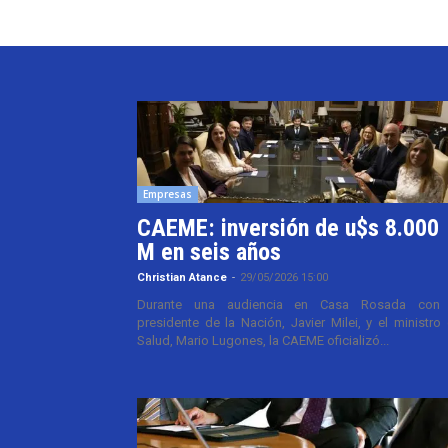
Empresas
CAEME: inversión de u$s 8.000
M en seis años
Christian Atance
-
29/05/2026 15:00
Durante una audiencia en Casa Rosada con 
presidente de la Nación, Javier Milei, y el ministro
Salud, Mario Lugones, la CAEME oficializó...