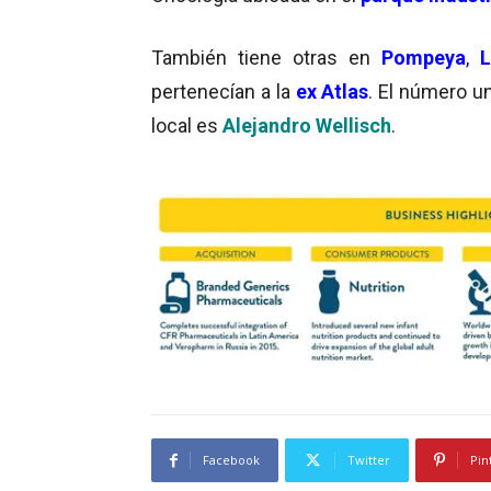
También tiene otras en
Pompeya
,
L
pertenecían a la
ex Atlas
. El número u
local es
Alejandro Wellisch
.
Facebook
Twitter
Pin