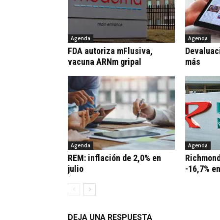
Agenda
Agenda
FDA autoriza mFlusiva,
Devaluaci
vacuna ARNm gripal
más
Agenda
Agenda
REM: inflación de 2,0% en
Richmond
julio
-16,7% e
DEJA UNA RESPUESTA