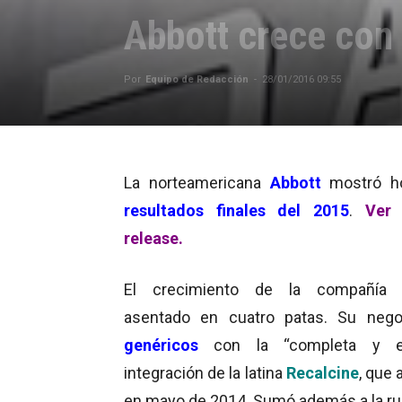
Abbott crece con
Por
Equipo de Redacción
-
28/01/2016 09:55
La norteamericana
Abbott
mostró h
resultados finales del 2015
.
Ver 
release.
El crecimiento de la compañía 
asentado en cuatro patas. Su nego
genéricos
con la “completa y ex
integración de la latina
Recalcine
, que 
en mayo de 2014. Sumó además a la r