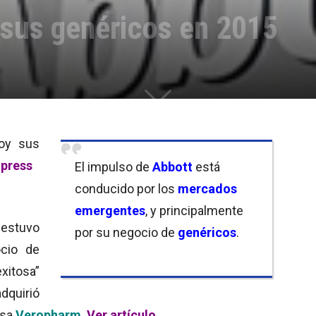
 sus genéricos en 2015
oy sus
press
El impulso de
Abbott
está
conducido por los
mercados
emergentes
, y principalmente
estuvo
por su negocio de
genéricos
.
cio de
itosa”
adquirió
usa
Veropharm
.
Ver artículo
.