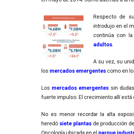
Respecto de s
introdujo en el m
continúa con la
adultos
.
A su vez, su uni
los
mercados emergentes
como en lo
Los
mercados emergentes
sin dudas
fuerte impulso. El crecimiento allí est
No es menor recordar la alta expos
heredó
siete
plantas
de producción de
Oncología ubicada en el
parque industr