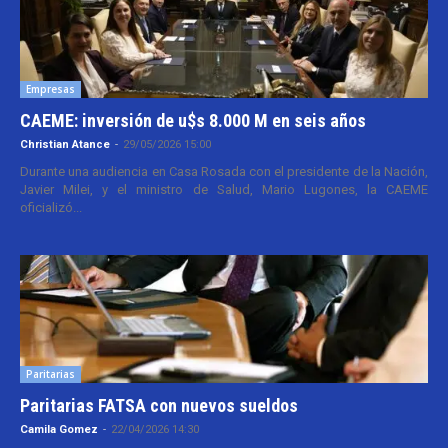
Empresas
CAEME: inversión de u$s 8.000 M en seis años
Christian Atance
-
29/05/2026 15:00
Durante una audiencia en Casa Rosada con el presidente de la Nación,
Javier Milei, y el ministro de Salud, Mario Lugones, la CAEME
oficializó...
Paritarias
Paritarias FATSA con nuevos sueldos
Camila Gomez
-
22/04/2026 14:30