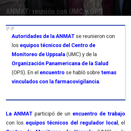
ANMAT: reunión con UMC y OPS
Por
Nicolás País
-
05/09/2024 16:45
Autoridades de la ANMAT
se reunieron con
los
equipos técnicos del Centro de
Monitoreo de Uppsala
(UMC) y de la
Organización Panamericana de la Salud
(OPS). En el
encuentro
se habló sobre
temas
vinculados con la farmacovigilancia
.
La
ANMAT
participó de un
encuentro de trabajo
con los
equipos técnicos del regulador local
, el