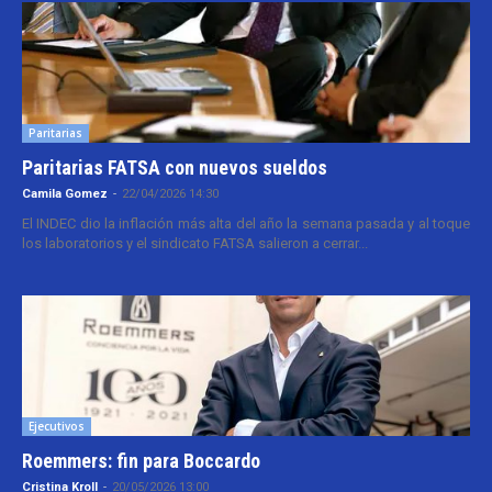
Paritarias
Paritarias FATSA con nuevos sueldos
Camila Gomez
-
22/04/2026 14:30
El INDEC dio la inflación más alta del año la semana pasada y al toque
los laboratorios y el sindicato FATSA salieron a cerrar...
Ejecutivos
Roemmers: fin para Boccardo
Cristina Kroll
-
20/05/2026 13:00