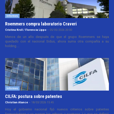
Informes
Roemmers compra laboratorio Craveri
Cristina Kroll / Florencia Lippo
-
05/05/2026 20:00
Menos de un año después de que el grupo Roemmers se haya
quedado con el nacional Sidus, ahora suma otra compañía a su
holding....
Informes
CILFA: postura sobre patentes
Christian Atance
-
18/03/2026 15:45
Hoy el gobierno nacional fijó nuevos criterios sobre patentes
farmacéuticas y ya surgen las críticas y posturas. La que se definió