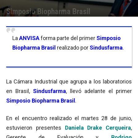
Simposio Biopharma Brasil
Por
Florencia Costas
-
01/07/2016 08:00
La
ANVISA
forma parte del primer
Simposio
Biopharma Brasil
realizado por
Sindusfarma
.
La Cámara Industrial que agrupa a los laboratorios
en Brasil,
Sindusfarma
, llevó adelante el primer
Simposio Biopharma Brasil
.
En el encuentro realizado el martes 28 de junio,
estuvieron presentes
Daniela Drake Cerqueira
,
Gerente de Evaluación y
Rodrigo