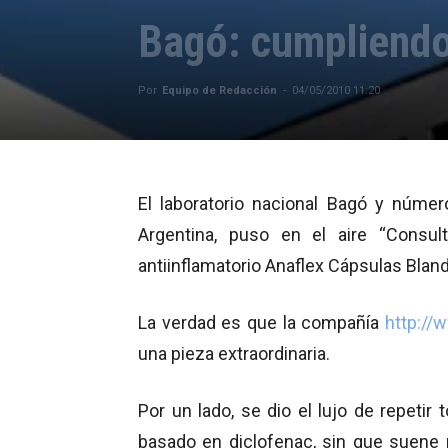
Bagó: cumpliendo 
Por
Equipo de Redacción
-
04/05/2010 11:20
El laboratorio nacional Bagó y númer
Argentina, puso en el aire “Consult
antiinflamatorio Anaflex Cápsulas Bla
La verdad es que la compañía
http:/
una pieza extraordinaria.
Por un lado, se dio el lujo de repetir
basado en diclofenac, sin que suene r