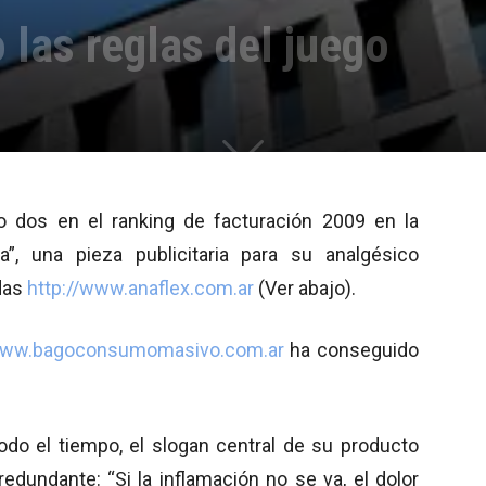
las reglas del juego
o dos en el ranking de facturación 2009 en la
a”, una pieza publicitaria para su analgésico
ndas
http://www.anaflex.com.ar
(Ver abajo).
/www.bagoconsumomasivo.com.ar
ha conseguido
 todo el tiempo, el slogan central de su producto
edundante: “Si la inflamación no se va, el dolor