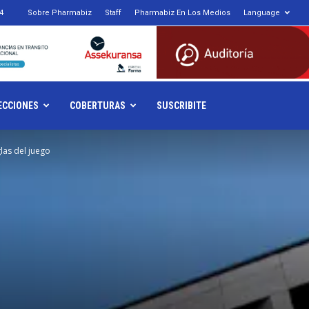
4
Sobre Pharmabiz
Staff
Pharmabiz En Los Medios
Language
armabiz.NET
ECCIONES
COBERTURAS
SUSCRIBITE
las del juego