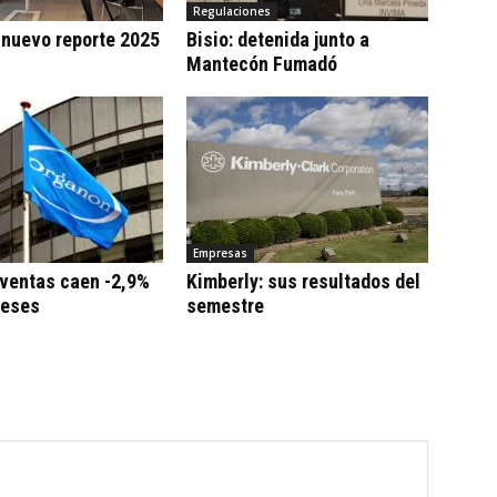
Regulaciones
 nuevo reporte 2025
Bisio: detenida junto a
Mantecón Fumadó
Empresas
 ventas caen -2,9%
Kimberly: sus resultados del
meses
semestre