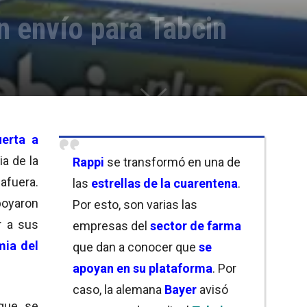
n envío para Tabcin
uerta a
a de la
Rappi
se transformó en una de
afuera.
las
estrellas de la cuarentena
.
poyaron
Por esto, son varias las
r a sus
empresas del
sector de farma
ia del
que dan a conocer que
se
apoyan en su plataforma
. Por
caso, la alemana
Bayer
avisó
 que se