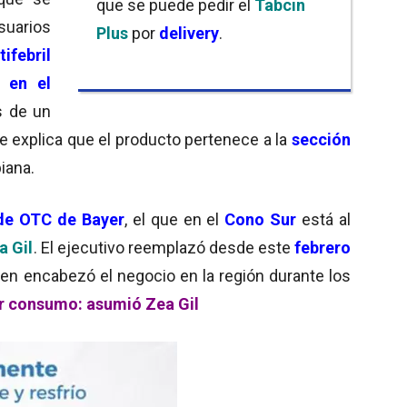
que se puede pedir el
Tabcin
suarios
Plus
por
delivery
.
ifebril
 en el
s de un
e explica que el producto pertenece a la
sección
iana.
de OTC de Bayer
, el que en el
Cono Sur
está al
a Gil
. El ejecutivo reemplazó desde este
febrero
uien encabezó el negocio en la región durante los
er consumo: asumió Zea Gil