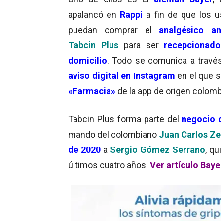
apalancó en
Rappi
a fin de que los u
puedan comprar el
analgésico ant
Tabcin Plus
para ser
recepcionado
domicilio
.
Todo se comunica a travé
aviso digital en Instagram
en el que s
«Farmacia»
de la app de origen colomb
Tabcin Plus forma parte del
negocio 
mando del colombiano
Juan Carlos Ze
de 2020
a
Sergio Gómez Serrano
, q
últimos cuatro años.
Ver artículo Bay