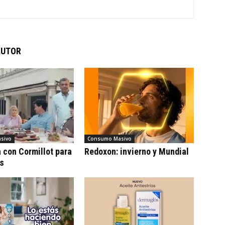
AUTOR
sivo
Consumo Masivo
con Cormillot para
Redoxon: invierno y Mundial
cs