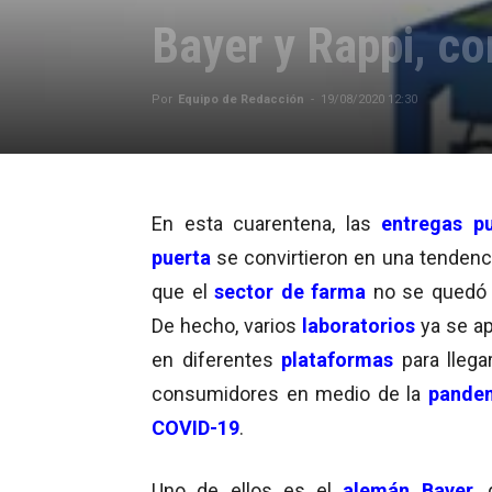
Bayer y Rappi, co
Por
Equipo de Redacción
-
19/08/2020 12:30
En esta cuarentena, las
entregas p
puerta
se convirtieron en una tendenci
que el
sector de farma
no se quedó 
De hecho, varios
laboratorios
ya se a
en diferentes
plataformas
para llega
consumidores en medio de la
pandem
COVID-19
.
Uno de ellos es el
alemán
Bayer
,