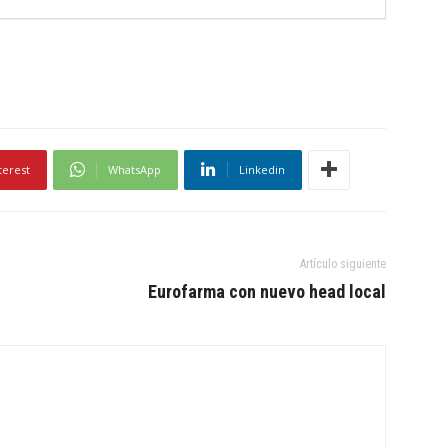
terest
WhatsApp
Linkedin
Artículo siguiente
Eurofarma con nuevo head local