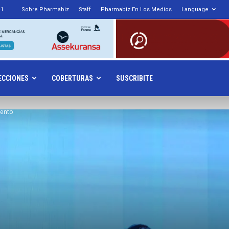
41
Sobre Pharmabiz
Staff
Pharmabiz En Los Medios
Language
armabiz.NET
ECCIONES
COBERTURAS
SUSCRIBITE
vento