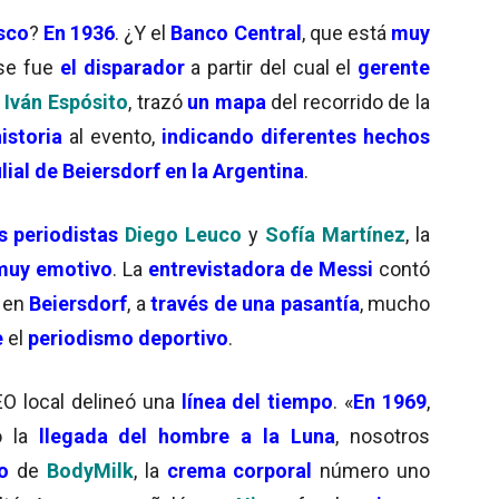
isco
?
En 1936
. ¿Y el
Banco Central
, que está
muy
Ese fue
el disparador
a partir del cual el
gerente
,
Iván Espósito
, trazó
un mapa
del recorrido de la
istoria
al evento,
indicando diferentes hechos
ilial de Beiersdorf en la Argentina
.
s periodistas
Diego Leuco
y
Sofía Martínez
, la
 muy emotivo
. La
entrevistadora de Messi
contó
en
Beiersdorf
, a
través de una pasantía
, mucho
e
el
periodismo deportivo
.
CEO local delineó una
línea del tiempo
. «
En 1969
,
o la
llegada del hombre a la Luna
, nosotros
o
de
BodyMilk
, la
crema corporal
número uno