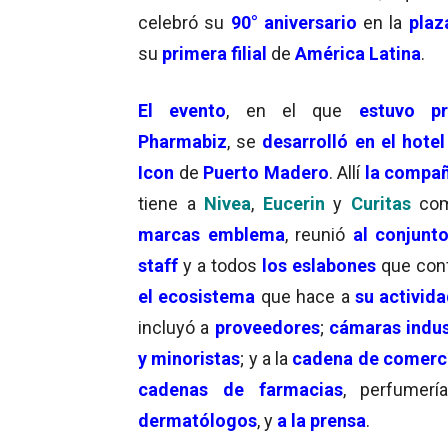
celebró su
90° aniversario
en la
plaza
su
primera filial
de
América Latina
.
El evento
, en el que
estuvo pr
Pharmabiz
, se
desarrolló en el hotel
Icon
de
Puerto Madero
. Allí
la compañ
tiene a
Nivea
,
Eucerin
y
Curitas
com
marcas emblema
, reunió
al conjunt
staff
y a todos
los eslabones
que con
el ecosistema
que hace a
su activid
incluyó a
proveedores
;
cámaras indus
y minoristas
; y a la
cadena de comerci
cadenas de farmacias
, perfumer
dermatólogos
, y
a la prensa
.