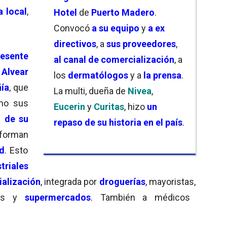
 local
,
Hotel
de
Puerto Madero
.
Convocó
a su equipo
y
a ex
directivos
, a
sus proveedores
,
esente
al canal de comercialización
, a
 Alvear
los
dermatólogos
y a
la prensa
.
ía
, que
La multi, dueña de
Nivea
,
o sus
Eucerin
y
Curitas
, hizo
un
o de su
repaso de su historia en el país
.
forman
ad
. Esto
triales
alización
, integrada por
droguerías
, mayoristas,
ías y
supermercados
. También a médicos