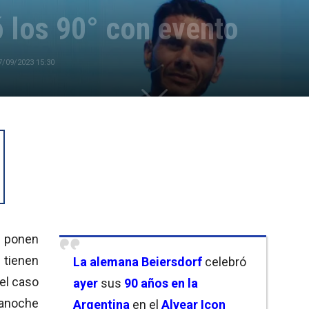
ó los 90° con evento
7/09/2023 15:30
 ponen
s tienen
L
a alemana Beiersdorf
celebró
 el caso
ayer
sus
90 años en la
anoche
Argentina
en el
Alvear Icon