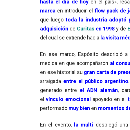
hasta el día de hoy
en el país», res
marca
en introducir el
flow pack de 
que luego
toda la industria adoptó 
adquisición
de
Curitas
en 1998
y de
E
del cual se extiende hacia
la visita mé
En ese marco, Espósito describió 
medida en que acompañaron
al cons
en ese historial su
gran carta de pres
arraigada
entre el público argentino
generado entre
el ADN alemán
, ca
el
vínculo emocional
apoyado en el
performado
muy bien
en
momentos de
En el evento,
la multi
desplegó una