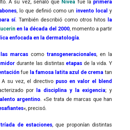
altó. A su vez, señaló que
Nivea
fue la
primera
jabones
, lo que definió como un
invento local
y
para sí
. También describió como otros hitos
la
ucerin
en la década del 2000
, momento a partir
dica enfocada en la dermatología
.
a
las marcas
como
transgeneracionales
, en la
umidor
durante las distintas
etapas
de la vida. Y
entación
fue
la famosa latita azul de crema
tan
. A su vez, el directivo
puso en valor el blend
racterizado por
la disciplina y la exigencia
; y
talento argentino
. «Se trata de marcas que han
safiantes
«, precisó.
tríada de estaciones
, que proponían distintas