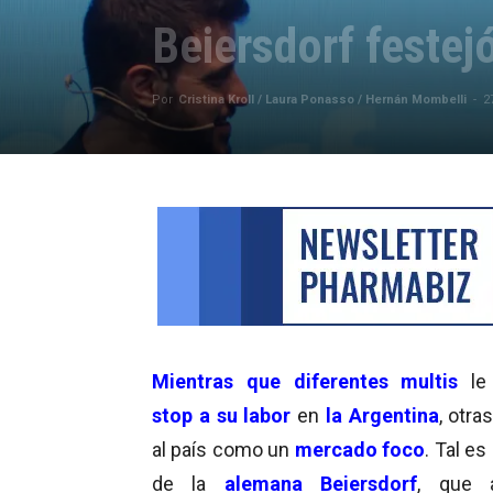
Beiersdorf festej
Por
Cristina Kroll / Laura Ponasso / Hernán Mombelli
-
2
Mientras que diferentes multis
le
stop a su labor
en
la Argentina
, otra
al país como un
mercado foco
. Tal es
de la
alemana
Beiersdorf
, que 