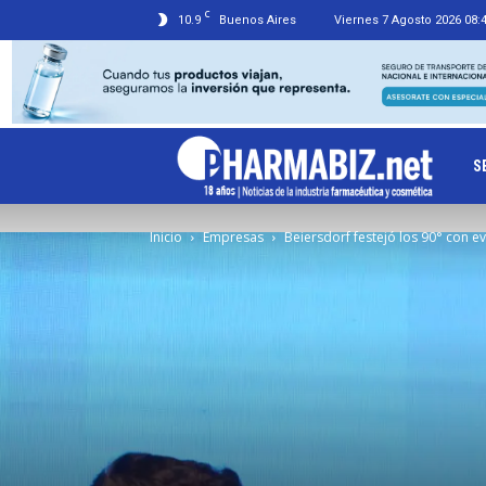
C
10.9
Buenos Aires
Viernes 7 Agosto 2026 08:
Ph
S
Inicio
Empresas
Beiersdorf festejó los 90° con e