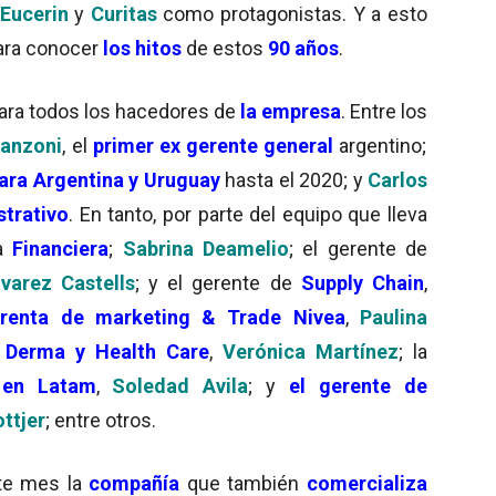
Eucerin
y
Curitas
como protagonistas. Y a esto
para conocer
los hitos
de estos
90 años
.
ara todos los hacedores de
la empresa
. Entre los
anzoni
, el
primer ex gerente general
argentino;
ara Argentina y Urugua
y
hasta el 2020; y
Carlos
strativo
. En tanto, por parte del equipo que lleva
ra
Financiera
;
Sabrina Deamelio
; el gerente de
varez Castells
; y el gerente de
Supply Chain
,
renta de marketing & Trade Nivea
,
Paulina
e
Derma y Health Care
,
Verónica Martínez
; la
 en Latam
,
Soledad Avila
; y
el gerente de
ttjer
; entre otros.
ste mes la
compañía
que también
comercializa