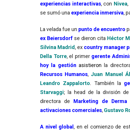
experiencias interactivas
, con
Nivea
,
se sumó una
experiencia inmersiva
, 
La velada fue un
punto de encuentro
p
ex Beiersdorf
se dieron cita
Héctor M
Silvina Madrid
, ex
country manager p
Della Torre
, el primer
gerente Admini
hoy la gestión
asistieron
la directo
Recursos Humanos
,
Juan Manuel Ál
Leandro Zappalorto
. También la
ge
Starvaggi
; la head de la división d
directora de
Marketing de Derma
activaciones comerciales
,
Gustavo Ro
A nivel global
, en el comienzo de e