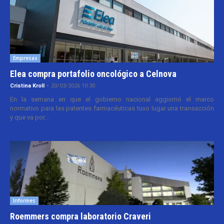
Empresas
Elea compra portafolio oncológico a Celnova
Cristina Kroll
-
20/03/2026 10:30
En la semana en que el gobierno nacional aggiornó el marco
normativo para las patentes farmacéuticas tuvo lugar una transacción
y que va por...
Informes
Roemmers compra laboratorio Craveri