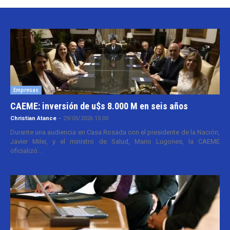
Empresas
CAEME: inversión de u$s 8.000 M en seis años
Christian Atance
-
29/05/2026 15:00
Durante una audiencia en Casa Rosada con el presidente de la Nación,
Javier Milei, y el ministro de Salud, Mario Lugones, la CAEME
oficializó...