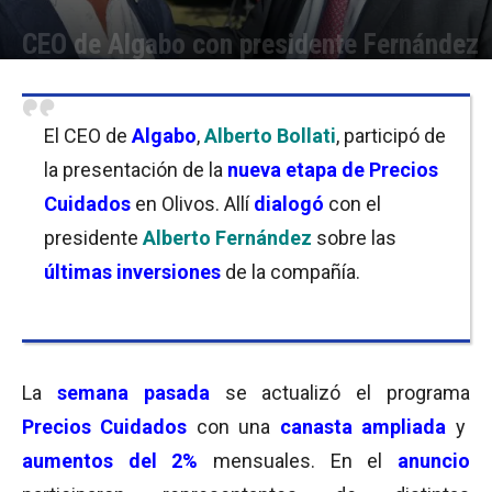
CEO de Algabo con presidente Fernández
Por
Florencia Lippo
-
17/01/2022 11:00
El CEO de
Algabo
,
Alberto Bollati
, participó de
la presentación de la
nueva etapa de Precios
Cuidados
en Olivos. Allí
dialogó
con el
presidente
Alberto Fernández
sobre las
últimas inversiones
de la compañía.
La
semana pasada
se actualizó el programa
Precios Cuidados
con una
canasta ampliada
y
aumentos del 2%
mensuales. En el
anuncio