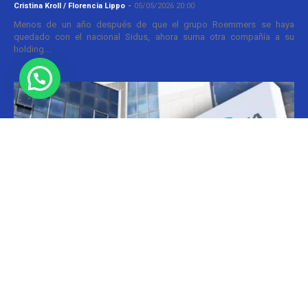
Cristina Kroll / Florencia Lippo
-
05/05/2026 20:00
Menos de un año después de que el grupo Roemmers se haya
quedado con el nacional Sidus, ahora suma otra compañía a su
holding....
Informes
CILFA: postura sobre patentes
Christian Atance
-
18/03/2026 15:45
Hoy el gobierno nacional fijó nuevos criterios sobre patentes
farmacéuticas y ya surgen las críticas y posturas. La que se definió
prontamente fue la...