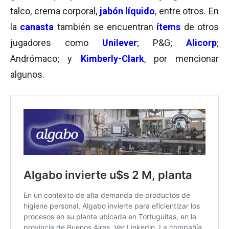
talco, crema corporal,
jabón líquido
, entre otros. En
la
canasta
también se encuentran
ítems
de otros
jugadores como
Unilever
; P&G;
Alicorp
;
Andrómaco; y
Kimberly-Clark
, por mencionar
algunos.