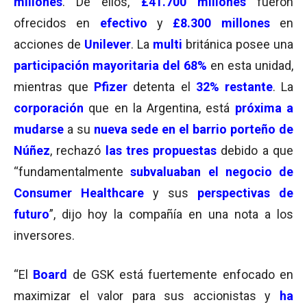
millones
. De ellos,
£41.700 millones
fueron
ofrecidos en
efectivo
y
£
8.300
millones
en
acciones de
Unilever
. La
multi
británica posee una
participación mayoritaria del 68%
en esta unidad,
mientras que
Pfizer
detenta el
32% restante
. La
corporación
que en la Argentina, está
próxima a
mudarse
a su
nueva sede en el barrio porteño de
Núñez
, rechazó
las tres propuestas
debido a que
“fundamentalmente
subvaluaban el negocio de
Consumer Healthcare
y sus
perspectivas de
futuro
”, dijo hoy la compañía en una nota a los
inversores.
“El
Board
de GSK está fuertemente enfocado en
maximizar el valor para sus accionistas y
ha