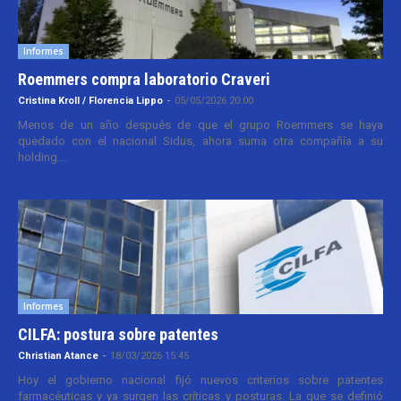
Informes
Roemmers compra laboratorio Craveri
Cristina Kroll / Florencia Lippo
-
05/05/2026 20:00
Menos de un año después de que el grupo Roemmers se haya
quedado con el nacional Sidus, ahora suma otra compañía a su
holding....
Informes
CILFA: postura sobre patentes
Christian Atance
-
18/03/2026 15:45
Hoy el gobierno nacional fijó nuevos criterios sobre patentes
farmacéuticas y ya surgen las críticas y posturas. La que se definió