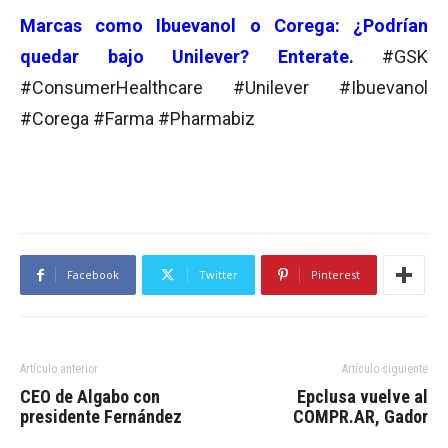
Marcas como Ibuevanol o Corega: ¿Podrían
quedar bajo Unilever? Enterate.
#GSK
#ConsumerHealthcare #Unilever #Ibuevanol
#Corega #Farma #Pharmabiz
Facebook
Twitter
Pinterest
Artículo anterior
Artículo siguiente
CEO de Algabo con
Epclusa vuelve al
presidente Fernández
COMPR.AR, Gador