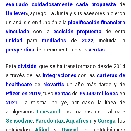
evaluado cuidadosamente cada propuesta
de
Unilever
«, agregó. La Junta y sus asesores hicieron
un análisis en función a la
planificación financiera
vinculada
con la
escisión propuesta
de esta
unidad
para
mediados
de
2022
, incluida la
perspectiva
de crecimiento de sus
ventas
.
Esta
división
, que se ha transformado desde 2014
a través de las
integraciones
con las
carteras de
healthcare
de
Novartis
un año más tarde y de
Pfizer en 2019
, tuvo
ventas
de
£9.600 millones
en
2021
. La misma incluye, por caso, la línea de
analgésicos
Ibuevanol
; las marcas de oral care
Sensodyne
;
Parodontax
;
Aquafresh
; y
Corega
; los
antiácidos
Alikal
y
Uvasal
; el antitabáquico