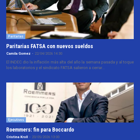
Paritarias
Paritarias FATSA con nuevos sueldos
Camila Gomez
-
22/04/2026 14:30
El INDEC dio la inflación más alta del año la semana pasada y al toque
los laboratorios y el sindicato FATSA salieron a cerrar...
Ejecutivos
Roemmers: fin para Boccardo
Cristina Kroll
-
20/05/2026 13:00