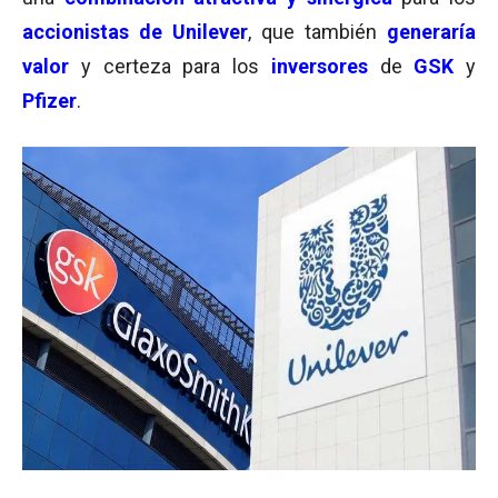
accionistas de Unilever
, que también
generaría
valor
y certeza para los
inversores
de
GSK
y
Pfizer
.