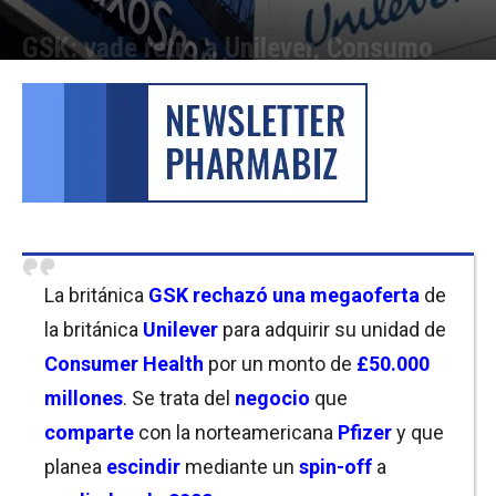
GSK: vade retro a Unilever, Consumo
Por
Christian Atance
-
17/01/2022 11:30
La británica
GSK
rechazó una megaoferta
de
la británica
Unilever
para adquirir su unidad de
Consumer Health
por un monto de
£50.000
millones
. Se trata del
negocio
que
comparte
con la norteamericana
Pfizer
y que
planea
escindir
mediante un
spin-off
a