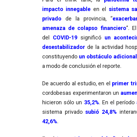
impacto innegable
en el
sistema sa
privado
de la provincia, “
exacerba
amenaza de colapso financiero
”. E
del
COVID-19
significó
un aconteci
desestabilizador
de la actividad hospi
constituyendo
un obstáculo adicional 
a modo de conclusión el reporte.
De acuerdo al estudio, en el
primer tr
cordobesas experimentaron un
aument
hicieron sólo un
35,2%
. En el período
sistema privado
subió 24,8%
interan
42,6%
.