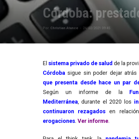
Córdoba: prestado
Por
Christian Atance
-
24/02/2021 09:45
El
sistema privado de salud
de la prov
Córdoba
sigue sin poder dejar atrás
que presenta desde hace un par d
Según un informe de la
Fund
Mediterránea
, durante el 2020 los
i
continuaron rezagados
en relació
erogaciones
.
Ver informe
.
Para el think tank, la
pandemia t