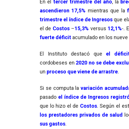
En el
t
e
rcer trimestre del año
, la
bre
ascendieron 17,5%
mientras que la
trimestre el índice de Ingresos
que el
el de
Costos
–
15,3%
versus
12,1%
-. 
fuerte déficit
acumulado en los nueve
El Instituto destacó que
el défici
cordobeses en
2020 no se debe excl
un
proceso que viene de arrastre
.
Si se computa la
variación acumulad
pasado
el índice de Ingresos regist
que lo hizo el de
Costos
. Según el es
los prestadores privados de salud
l
sus gastos
.