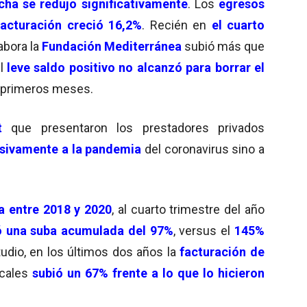
cha se redujo significativamente
. Los
egresos
facturación creció 16,2%
. Recién en
el cuarto
abora la
Fundación Mediterránea
subió más que
El
leve saldo positivo
no alcanzó para borrar el
 primeros meses.
t
que presentaron los prestadores privados
usivamente a la pandemia
del coronavirus sino a
a entre 2018 y 2020
, al cuarto trimestre del año
ró una suba acumulada del 97%
, versus el
145%
tudio, en los últimos dos años la
facturación de
ocales
subió un 67%
frente a lo que lo hicieron