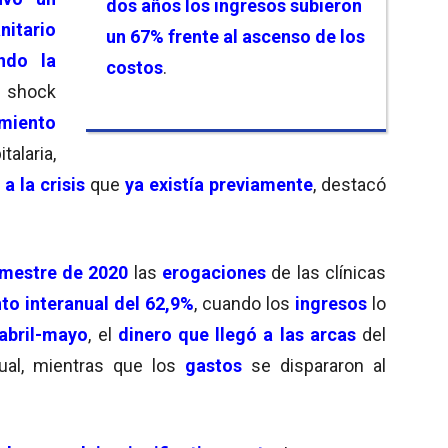
dos años los ingresos subieron
nitario
un 67%
frente al ascenso de
los
ndo la
costos
.
l shock
miento
talaria,
a la crisis
que
ya existía previamente
, destacó
imestre de 2020
las
erogaciones
de las clínicas
o interanual del 62,9%
, cuando los
ingresos
lo
abril-mayo
, el
dinero que llegó a las arcas
del
ual, mientras que los
gastos
se dispararon al