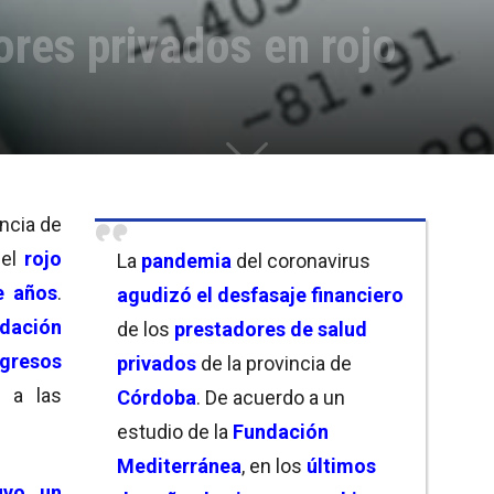
res privados en rojo
incia de
 el
rojo
La
pandemia
del coronavirus
e años
.
agudizó el desfasaje financiero
ación
de los
prestadores de salud
ngresos
privados
de la provincia de
n a las
Córdoba
. De acuerdo a un
estudio de la
Fundación
Mediterránea
, en los
últimos
uvo un