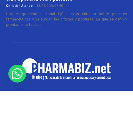
Christian Atance
-
18/03/2026 15:45
Hoy el gobierno nacional fijó nuevos criterios sobre patentes
farmacéuticas y ya surgen las críticas y posturas. La que se definió
prontamente fue la...
SOBRE NOSOTROS
Pharmabiz es un diario especializado en el quehacer
de la industria farmacéutica y cosmética. Investiga y
analiza noticias desde la Ciudad de Buenos Aires para