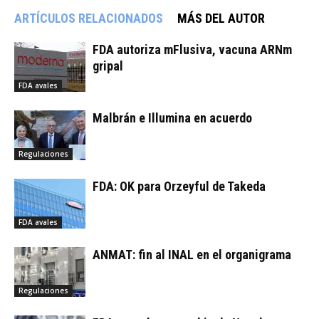
ARTÍCULOS RELACIONADOS
MÁS DEL AUTOR
FDA autoriza mFlusiva, vacuna ARNm
gripal
FDA avales
Malbrán e Illumina en acuerdo
Regulaciones
FDA: OK para Orzeyful de Takeda
FDA avales
ANMAT: fin al INAL en el organigrama
Regulaciones