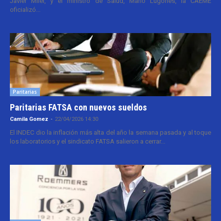
Javier Milei, y el ministro de Salud, Mario Lugones, la CAEME
oficializó...
Paritarias
Paritarias FATSA con nuevos sueldos
Camila Gomez
-
22/04/2026 14:30
El INDEC dio la inflación más alta del año la semana pasada y al toque
los laboratorios y el sindicato FATSA salieron a cerrar...