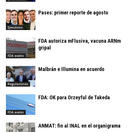
Pases: primer reporte de agosto
Ejecutivos
FDA autoriza mFlusiva, vacuna ARNm
gripal
FDA avales
Malbrán e Illumina en acuerdo
Regulaciones
FDA: OK para Orzeyful de Takeda
FDA avales
ANMAT: fin al INAL en el organigrama