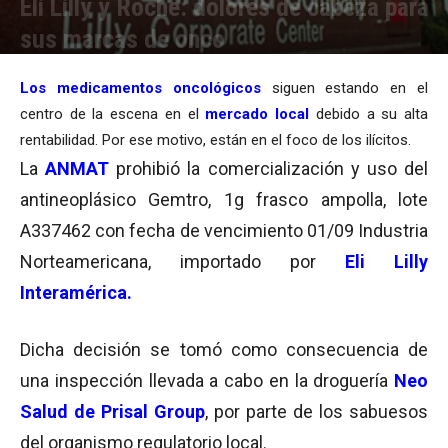
Eli Lilly y Roche: dolores de cabeza para
sus marcas de onco
Por
Julieta Martín
-
12/06/2008 22:13
Los medicamentos oncológicos
siguen estando en el
centro de la escena en el
mercado local
debido a su alta
rentabilidad. Por ese motivo, están en el foco de los ilícitos.
La
ANMAT
prohibió la comercialización y uso del
antineoplásico Gemtro, 1g frasco ampolla, lote
A337462 con fecha de vencimiento 01/09 Industria
Norteamericana, importado por
Eli Lilly
Interamérica.
Dicha decisión se tomó como consecuencia de
una inspección llevada a cabo en la droguería
Neo
Salud de Prisal Group
, por parte de los sabuesos
del organismo regulatorio local.