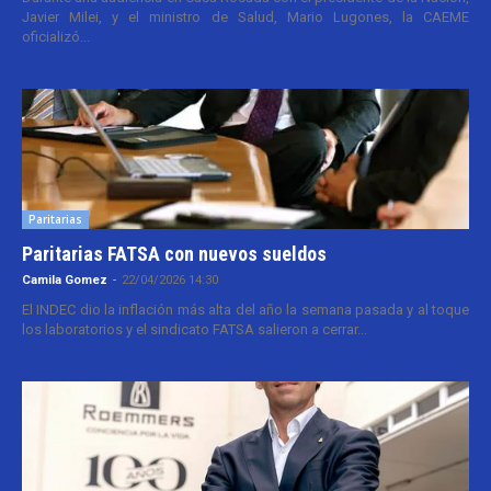
Javier Milei, y el ministro de Salud, Mario Lugones, la CAEME
oficializó...
Paritarias
Paritarias FATSA con nuevos sueldos
Camila Gomez
-
22/04/2026 14:30
El INDEC dio la inflación más alta del año la semana pasada y al toque
los laboratorios y el sindicato FATSA salieron a cerrar...