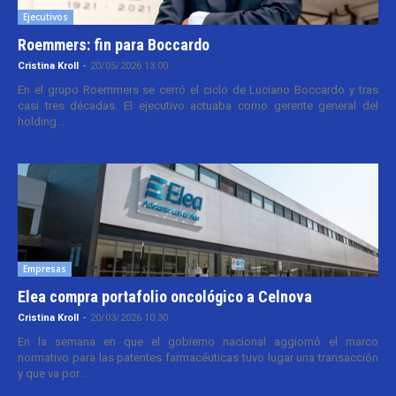
Ejecutivos
Roemmers: fin para Boccardo
Cristina Kroll
-
20/05/2026 13:00
En el grupo Roemmers se cerró el ciclo de Luciano Boccardo y tras
casi tres décadas. El ejecutivo actuaba como gerente general del
holding...
Empresas
Elea compra portafolio oncológico a Celnova
Cristina Kroll
-
20/03/2026 10:30
En la semana en que el gobierno nacional aggiornó el marco
normativo para las patentes farmacéuticas tuvo lugar una transacción
y que va por...