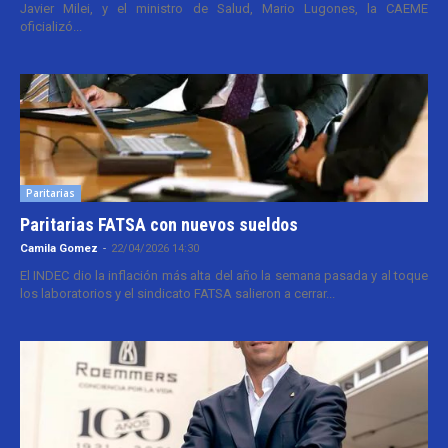
Javier Milei, y el ministro de Salud, Mario Lugones, la CAEME
oficializó...
Paritarias
Paritarias FATSA con nuevos sueldos
Camila Gomez
-
22/04/2026 14:30
El INDEC dio la inflación más alta del año la semana pasada y al toque
los laboratorios y el sindicato FATSA salieron a cerrar...