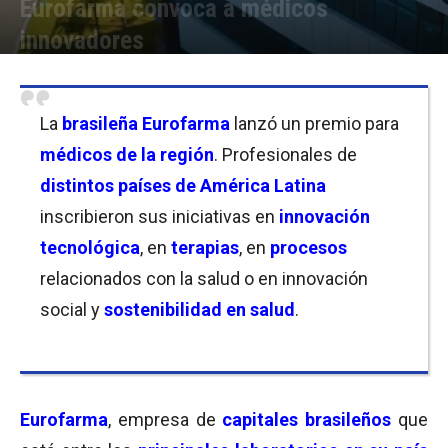
Eurofarma convoca a médicos
innovadores
Por
Carolina Bordó
-
03/11/2022 12:45
La
brasileña Eurofarma
lanzó un premio para
médicos de la región
. Profesionales de
distintos países de América Latina
inscribieron sus iniciativas en
innovación
tecnológica
, en
terapias
, en
procesos
relacionados con la salud o en innovación
social y
sostenibilidad en salud
.
Eurofarma
, empresa de
capitales brasileños
que