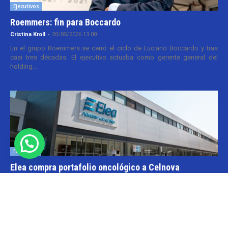
Ejecutivos
Roemmers: fin para Boccardo
Cristina Kroll
-
20/05/2026 13:00
En el grupo Roemmers se cerró el ciclo de Luciano Boccardo y tras
casi tres décadas. El ejecutivo actuaba como gerente general del
holding...
Empresas
Elea compra portafolio oncológico a Celnova
Cristina Kroll
-
20/03/2026 10:30
En la semana en que el gobierno nacional aggiornó el marco
normativo para las patentes farmacéuticas tuvo lugar una transacción
y que va por...