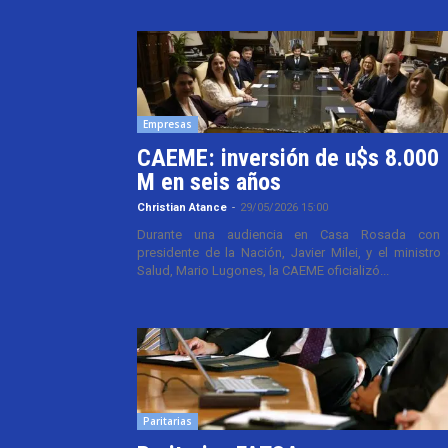
Empresas
CAEME: inversión de u$s 8.000
M en seis años
Christian Atance
-
29/05/2026 15:00
Durante una audiencia en Casa Rosada con 
presidente de la Nación, Javier Milei, y el ministro
Salud, Mario Lugones, la CAEME oficializó...
Paritarias