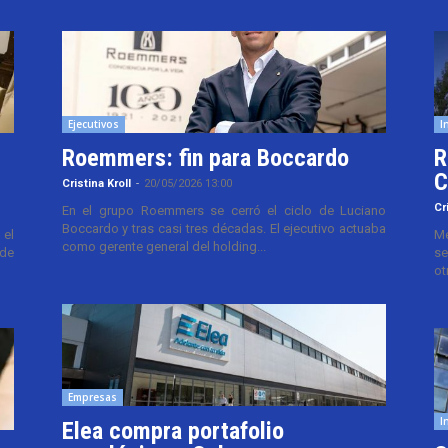
Ejecutivos
I
Roemmers: fin para Boccardo
R
C
Cristina Kroll
-
20/05/2026 13:00
Cr
En el grupo Roemmers se cerró el ciclo de Luciano
Boccardo y tras casi tres décadas. El ejecutivo actuaba
el
Me
como gerente general del holding...
 de
se
ot
Empresas
I
Elea compra portafolio