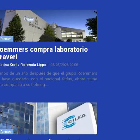
nformes
oemmers compra laboratorio
raveri
istina Kroll / Florencia Lippo
-
05/05/2026 20:00
nos de un año después de que el grupo Roemmers
 haya quedado con el nacional Sidus, ahora suma
ra compañía a su holding....
nformes