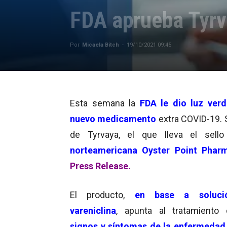
FDA aprueba Tyrv
Por
Micaela Bitch
-
19/10/2021 09:45
Esta semana la
FDA le dio luz ver
nuevo medicamento
extra COVID-19. S
de Tyrvaya, el que lleva el sello
norteamericana Oyster Point Phar
Press Release.
El producto,
en base a soluci
vareniclina
, apunta al tratamiento
signos y síntomas de la enfermedad