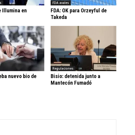
s
FDA avales
 Illumina en
FDA: OK para Orzeyful de
Takeda
Regulaciones
eba nuevo bio de
Bisio: detenida junto a
Mantecón Fumadó