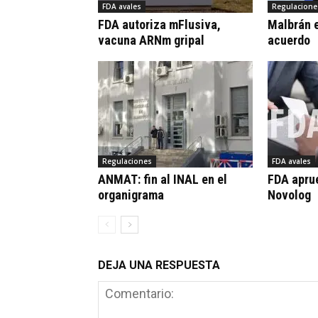
FDA avales
Regulacione
FDA autoriza mFlusiva,
Malbrán e
vacuna ARNm gripal
acuerdo
Regulaciones
FDA avales
ANMAT: fin al INAL en el
FDA apru
organigrama
Novolog
DEJA UNA RESPUESTA