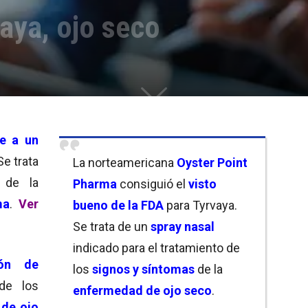
aya, ojo seco
de a un
e trata
La norteamericana
Oyster Point
 de la
Pharma
consiguió el
visto
ma
.
Ver
bueno de la FDA
para Tyrvaya.
Se trata de un
spray nasal
indicado para el tratamiento de
ón de
los
signos y síntomas
de la
 de los
enfermedad de ojo seco
.
 de ojo