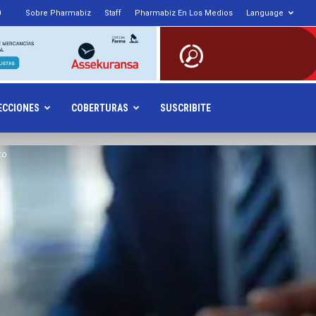
0
Sobre Pharmabiz
Staff
Pharmabiz En Los Medios
Language
armabiz.NET
ECCIONES
COBERTURAS
SUSCRIBITE
co