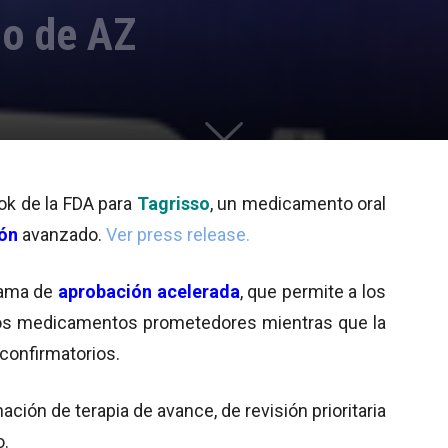
so de AZ
 ok de la FDA para
Tagrisso
, un medicamento oral
ó
n
avanzado.
Ver press release.
rama de
aprobación acelerada
, que permite a los
vos medicamentos prometedores mientras que la
confirmatorios.
ión de terapia de avance, de revisión prioritaria
o.