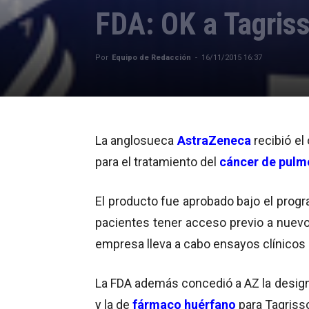
FDA: OK a Tagris
Por
Equipo de Redacción
-
16/11/2015 16:37
La anglosueca
AstraZeneca
recibió el
para el tratamiento del
cáncer de pulm
El producto fue aprobado bajo el prog
pacientes tener acceso previo a nue
empresa lleva a cabo ensayos clínicos 
La FDA además concedió a AZ la designac
y la de
fármaco huérfano
para Tagriss