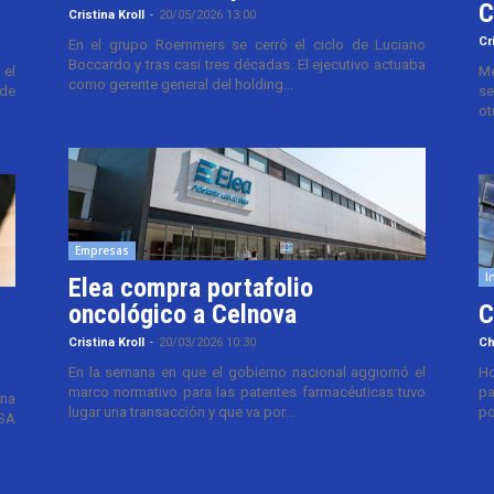
C
Cristina Kroll
-
20/05/2026 13:00
Cr
En el grupo Roemmers se cerró el ciclo de Luciano
Boccardo y tras casi tres décadas. El ejecutivo actuaba
el
Me
como gerente general del holding...
 de
se
ot
Empresas
I
Elea compra portafolio
oncológico a Celnova
C
Cristina Kroll
-
20/03/2026 10:30
Ch
En la semana en que el gobierno nacional aggiornó el
Ho
marco normativo para las patentes farmacéuticas tuvo
pa
ana
lugar una transacción y que va por...
po
TSA