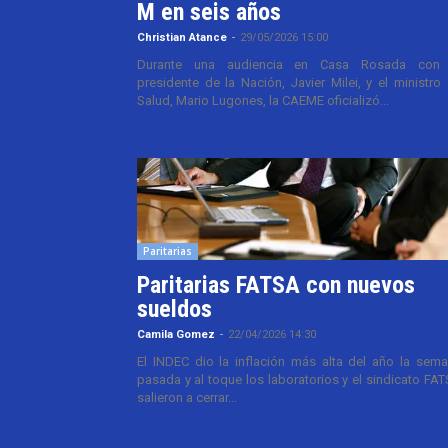
M en seis años
Christian Atance
-
29/05/2026 15:00
Durante una audiencia en Casa Rosada con 
presidente de la Nación, Javier Milei, y el ministro
Salud, Mario Lugones, la CAEME oficializó...
Paritarias
Paritarias FATSA con nuevos
sueldos
Camila Gomez
-
22/04/2026 14:30
El INDEC dio la inflación más alta del año la sem
pasada y al toque los laboratorios y el sindicato FA
salieron a cerrar...