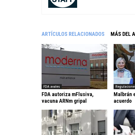
ARTÍCULOS RELACIONADOS
MÁS DEL 
FDA avales
Regulacione
FDA autoriza mFlusiva,
Malbrán e
vacuna ARNm gripal
acuerdo