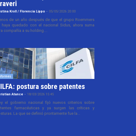
raveri
istina Kroll / Florencia Lippo
-
05/05/2026 20:00
nos de un año después de que el grupo Roemmers
 haya quedado con el nacional Sidus, ahora suma
ra compañía a su holding....
nformes
ILFA: postura sobre patentes
ristian Atance
-
18/03/2026 15:45
y el gobierno nacional fijó nuevos criterios sobre
tentes farmacéuticas y ya surgen las críticas y
sturas. La que se definió prontamente fue la...