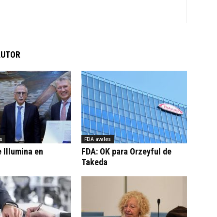
AUTOR
s
FDA avales
 Illumina en
FDA: OK para Orzeyful de
Takeda