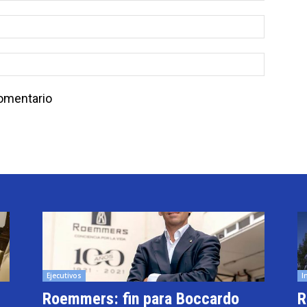
comentario
Ejecutivos
I
Roemmers: fin para Boccardo
R