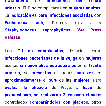
tratamiento
de
infecciones del tracto
urinario
(ITU) no complicadas en
mujeres adultas
.
La
indicación
es
para infecciones asociadas
con
Escherichia coli
, Proteus mirabilis y
Staphylococcus saprophyticus
.
Ver Press
Release
Las ITU no complicadas
, definidas como
infecciones bacterianas de la vejiga
en
mujeres
adultas
sin anomalías estructurales
en el
tracto
urinario
, se
presentan
al menos
una vez
en
aproximadamente
el
50%
de las
mujeres
. Para
evaluar la eficacia
de
Pivya
,
a base
de
pivmecilinam
,
se realizaron
3 ensayos clínicos
controlados
comparándolos con placebo
, otros