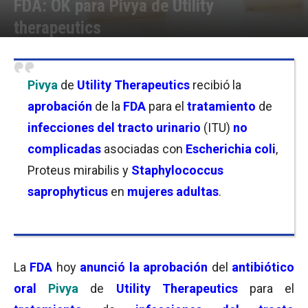
FDA: OK para Pivya de Utility
therapeutics
Por
Joseph Foley
-
24/04/2024 18:00
Pivya
de
Utility Therapeutics
recibió la
aprobación
de la
FDA
para el
tratamiento
de
infecciones del tracto urinario
(ITU)
no
complicadas
asociadas con
Escherichia coli
,
Proteus mirabilis y
Staphylococcus
saprophyticus
en
mujeres adultas
.
La
FDA
hoy
anunció la aprobación
del
antibiótico
oral
Pivya
de
Utility Therapeutics
para el