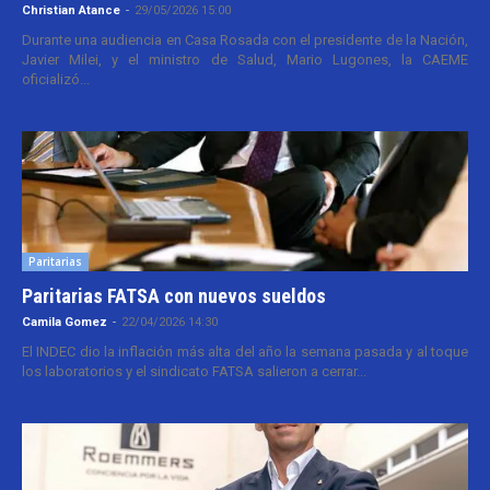
Christian Atance
-
29/05/2026 15:00
Durante una audiencia en Casa Rosada con el presidente de la Nación,
Javier Milei, y el ministro de Salud, Mario Lugones, la CAEME
oficializó...
Paritarias
Paritarias FATSA con nuevos sueldos
Camila Gomez
-
22/04/2026 14:30
El INDEC dio la inflación más alta del año la semana pasada y al toque
los laboratorios y el sindicato FATSA salieron a cerrar...