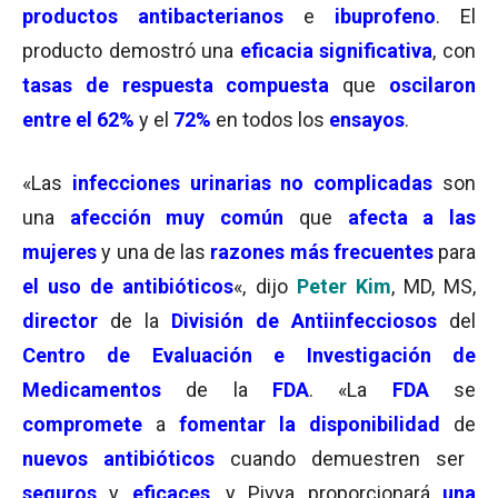
productos antibacterianos
e
ibuprofeno
. El
producto demostró una
eficacia significativa
, con
tasas de respuesta compuesta
que
oscilaron
entre el 62%
y el
72%
en todos los
ensayos
.
«Las
infecciones urinarias no complicadas
son
una
afección muy común
que
afecta a las
mujeres
y una de las
razones más frecuentes
para
el uso de antibióticos
«, dijo
Peter Kim
, MD, MS,
director
de la
División de Antiinfecciosos
del
Centro de Evaluación e Investigación de
Medicamentos
de la
FDA
. «La
FDA
se
compromete
a
fomentar la disponibilidad
de
nuevos antibióticos
cuando demuestren ser
seguros
y
eficaces
, y Pivya proporcionará
una