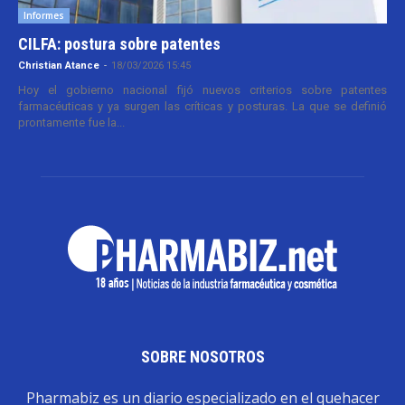
Informes
CILFA: postura sobre patentes
Christian Atance
-
18/03/2026 15:45
Hoy el gobierno nacional fijó nuevos criterios sobre patentes
farmacéuticas y ya surgen las críticas y posturas. La que se definió
prontamente fue la...
SOBRE NOSOTROS
Pharmabiz es un diario especializado en el quehacer