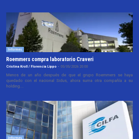
Informes
Roemmers compra laboratorio Craveri
Cristina Kroll / Florencia Lippo
-
05/05/2026 20:00
Menos de un año después de que el grupo Roemmers se haya
quedado con el nacional Sidus, ahora suma otra compañía a su
holding....
Informes