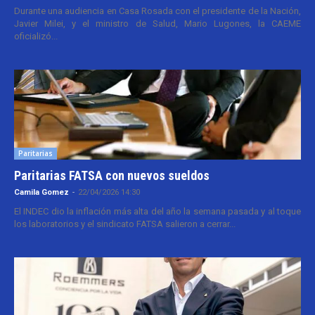
Durante una audiencia en Casa Rosada con el presidente de la Nación,
Javier Milei, y el ministro de Salud, Mario Lugones, la CAEME
oficializó...
Paritarias
Paritarias FATSA con nuevos sueldos
Camila Gomez
-
22/04/2026 14:30
El INDEC dio la inflación más alta del año la semana pasada y al toque
los laboratorios y el sindicato FATSA salieron a cerrar...