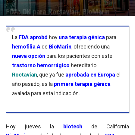
FDA: OK para Roctavian, BioMarin
Por
Joseph Foley
-
29/06/2023 18:00
La
FDA
a
probó
hoy
una
terapia génica
para
hemofilia A
de
BioMarin
, ofreciendo una
nueva opción
para los pacientes con este
trastorno hemorrágico
hereditario.
Roctavian
, que ya fue
aprobada en Europa
el
año pasado, es la
primera terapia génica
avalada para esta indicación.
Hoy jueves la
biotech
de California