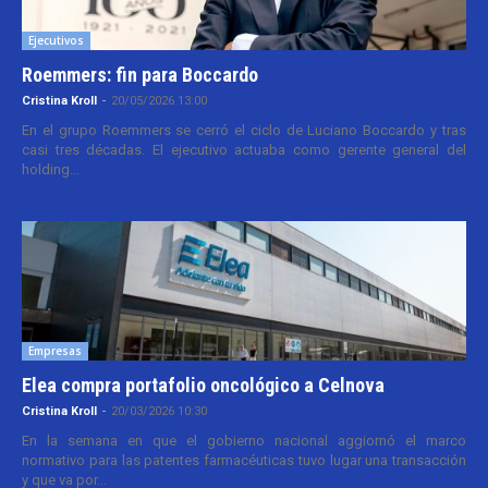
Ejecutivos
Roemmers: fin para Boccardo
Cristina Kroll
-
20/05/2026 13:00
En el grupo Roemmers se cerró el ciclo de Luciano Boccardo y tras
casi tres décadas. El ejecutivo actuaba como gerente general del
holding...
Empresas
Elea compra portafolio oncológico a Celnova
Cristina Kroll
-
20/03/2026 10:30
En la semana en que el gobierno nacional aggiornó el marco
normativo para las patentes farmacéuticas tuvo lugar una transacción
y que va por...