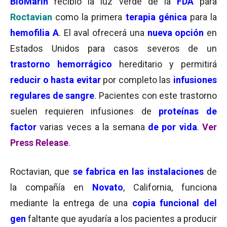
BioMarin
recibió la luz verde de la
FDA
para
Roctavian
como la primera
terapia génica
para la
hemofilia A
. El aval ofrecerá una
nueva opción
en
Estados Unidos para casos severos de un
trastorno hemorrágico
hereditario y permitirá
reducir o hasta evitar
por completo las
infusiones
regulares de sangre
. Pacientes con este trastorno
suelen requieren
infusiones de
proteínas de
factor
varias veces a la semana
de por vida
.
Ver
Press Release
.
Roctavian, que
se fabrica en las instalaciones
de
la compañía en
Novato
, California, funciona
mediante la entrega de una
copia funcional del
gen
faltante que ayudaría a los pacientes a producir