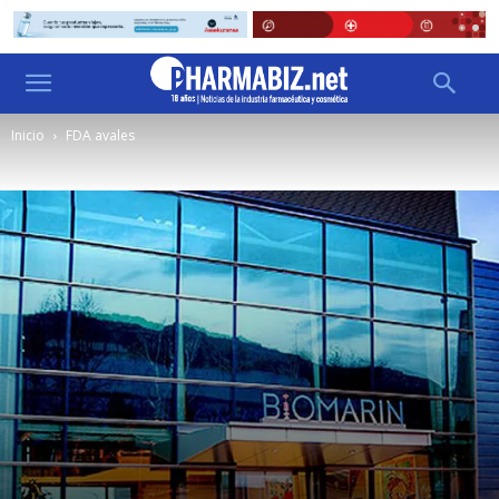
Inicio
FDA avales