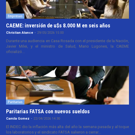
Empresas
CAEME: inversión de u$s 8.000 M en seis años
Christian Atance
-
29/05/2026 15:00
Durante una audiencia en Casa Rosada con el presidente de la Nación,
Javier Milei, y el ministro de Salud, Mario Lugones, la CAEME
oficializó...
Paritarias
Paritarias FATSA con nuevos sueldos
Camila Gomez
-
22/04/2026 14:30
El INDEC dio la inflación más alta del año la semana pasada y al toque
los laboratorios y el sindicato FATSA salieron a cerrar...