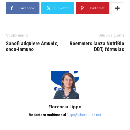
Facebook
Twitter
Pinterest
Artículo anterior
Artículo siguiente
Sanofi adquiere Amunix,
Roemmers lanza NutriBio
onco-inmuno
DBT, fórmulas
Florencia Lippo
Redactora multimedial
flippo@pharmabiz.net