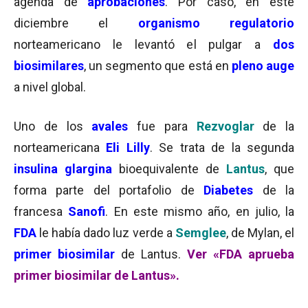
agenda de
aprobaciones
. Por caso, en este
diciembre el
organismo regulatorio
norteamericano le levantó el pulgar a
dos
biosimilares
, un segmento que está en
pleno auge
a nivel global.
Uno de los
avales
fue para
Rezvoglar
de la
norteamericana
Eli Lilly
. Se trata de la segunda
insulina glargina
bioequivalente de
Lantus
, que
forma parte del portafolio de
Diabetes
de la
francesa
Sanofi
. En este mismo año, en julio, la
FDA
le había dado luz verde a
Semglee
, de Mylan, el
primer biosimilar
de Lantus.
Ver «FDA aprueba
primer biosimilar de Lantus».