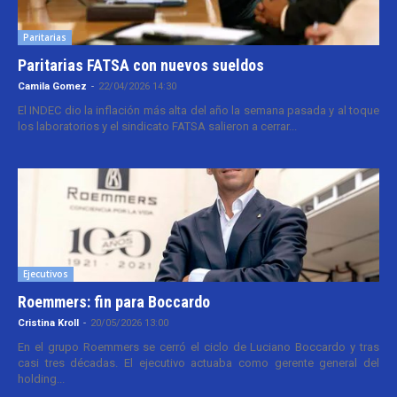
Paritarias
Paritarias FATSA con nuevos sueldos
Camila Gomez
-
22/04/2026 14:30
El INDEC dio la inflación más alta del año la semana pasada y al toque
los laboratorios y el sindicato FATSA salieron a cerrar...
Ejecutivos
Roemmers: fin para Boccardo
Cristina Kroll
-
20/05/2026 13:00
En el grupo Roemmers se cerró el ciclo de Luciano Boccardo y tras
casi tres décadas. El ejecutivo actuaba como gerente general del
holding...