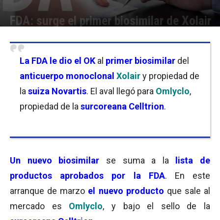
FDA: surge el primer biosimilar de Xolair
Por
Sofía Belgrano
-
09/03/2025 21:30
La FDA le dio el OK
al
primer biosimilar
del
anticuerpo monoclonal
Xolair
y propiedad de
la
suiza Novartis
. El aval llegó para
Omlyclo
,
propiedad de la
surcoreana Celltrion
.
Un nuevo biosimilar
se suma a la
lista de
productos aprobados por la FDA
. En este
arranque de marzo
el nuevo producto
que sale al
mercado es
Omlyclo
, y bajo el sello de la