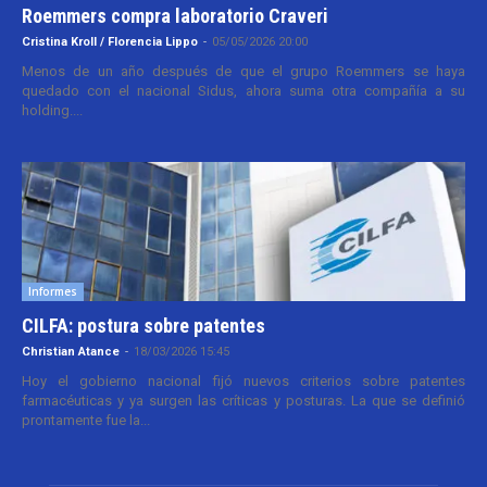
Roemmers compra laboratorio Craveri
Cristina Kroll / Florencia Lippo
-
05/05/2026 20:00
Menos de un año después de que el grupo Roemmers se haya
quedado con el nacional Sidus, ahora suma otra compañía a su
holding....
Informes
CILFA: postura sobre patentes
Christian Atance
-
18/03/2026 15:45
Hoy el gobierno nacional fijó nuevos criterios sobre patentes
farmacéuticas y ya surgen las críticas y posturas. La que se definió
prontamente fue la...