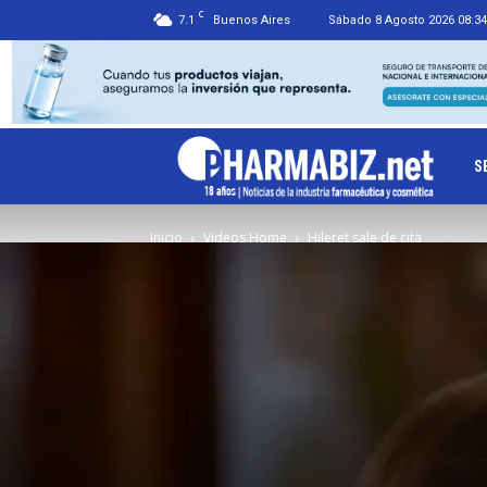
C
7.1
Buenos Aires
Sábado 8 Agosto 2026 08:34
Ph
S
Inicio
Videos Home
Hileret sale de cita