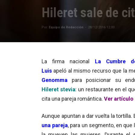
Hileret sale de ci
Por
Equipo de Redacción
-
28/12/2016 12:00
La firma nacional
La Cumbre d
Luis
apeló al mismo recurso que la m
Genomma
para posicionar su endu
Hileret stevia
: un restaurante en el q
cita una pareja romántica.
Ver artículo
Aunque apuntan a dar vuelta la tortilla. 
una pareja
, para un segmento, en que 
la mueven las mujeres. Durante el s