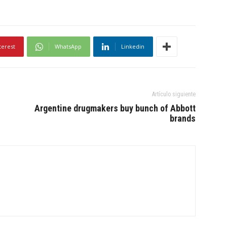
terest
WhatsApp
Linkedin
Artículo siguiente
Argentine drugmakers buy bunch of Abbott
brands