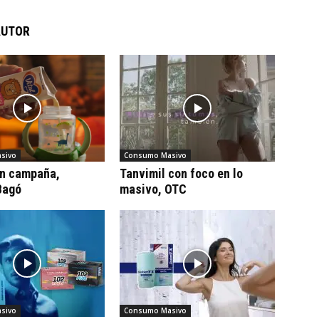
AUTOR
sivo
Consumo Masivo
on campaña,
Tanvimil con foco en lo
Bagó
masivo, OTC
sivo
Consumo Masivo