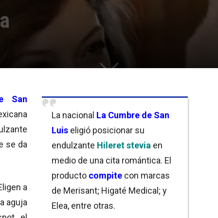
ta
e San
exicana
La nacional
La Cumbre de San
lzante
Luis
eligió posicionar su
ue se da
endulzante
Hileret stevia
en
medio de una cita romántica. El
producto
compite
con marcas
Eligen a
de Merisant; Higaté Medical;
y
la aguja
Elea, entre otras.
pot, el