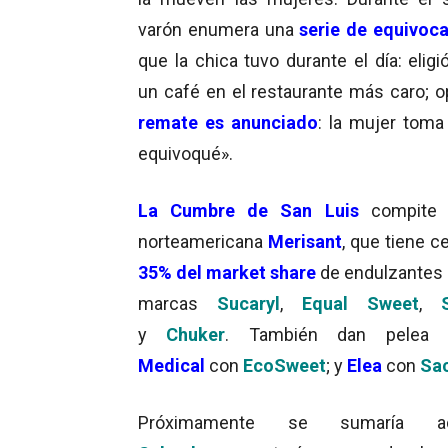
varón enumera una
serie de equivoc
que la chica tuvo durante el día: elig
un café en el restaurante más caro; o
remate es anunciado
: la mujer toma
equivoqué».
La Cumbre de San Luis
compite 
norteamericana
Merisant
, que tiene c
35% del market share
de endulzantes 
marcas
Sucaryl
,
Equal Sweet
,
y
Chuker
. También dan pele
Medical
con
EcoSweet
; y
Elea
con
Sac
Próximamente se sumaría ad