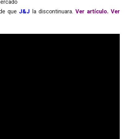
mercado
 de que
J&J
la discontinuara.
Ver artículo.
Ver