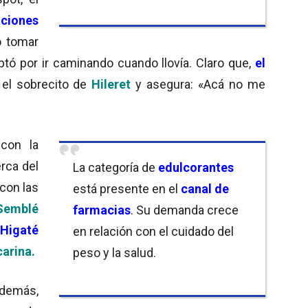
aciones
ió tomar
ptó por ir caminando cuando llovía. Claro que,
el
 el sobrecito de
Hileret
y asegura: «Acá no me
con la
erca del
La categoría de
edulcorantes
con las
está presente en el
canal de
Semblé
farmacias
. Su demanda crece
a
Higaté
en relación con el cuidado del
arina.
peso y la salud.
emás,