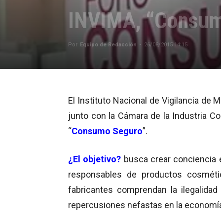
INVIMA, “Consum
Por
Equipo de Redacción
-
26/08/2015 14:15
El Instituto Nacional de Vigilancia d
junto con la Cámara de la Industria Co
“
Consumo Seguro
”.
¿El objetivo?
busca crear conciencia
responsables de productos cosméti
fabricantes comprendan la ilegalidad 
repercusiones nefastas en la economía d