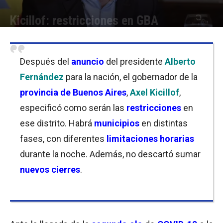
Kicillof: restricciones en GBA
Por
Florencia Lippo
-
08/04/2021 11:00
Después del
anuncio
del presidente
Alberto
Fernández
para la nación, el gobernador de la
provincia de Buenos Aires
,
Axel Kicillof
,
especificó como serán las
restricciones
en
ese distrito. Habrá
municipios
en distintas
fases, con diferentes
limitaciones horarias
durante la noche. Además, no descartó sumar
nuevos cierres
.