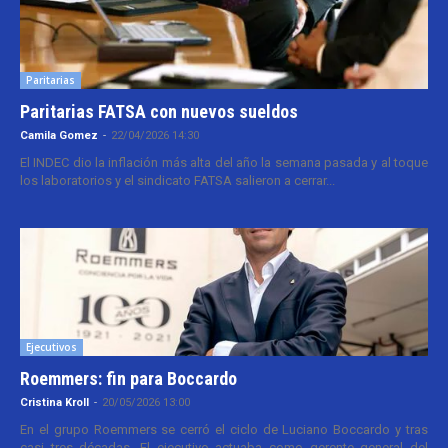
Paritarias
Paritarias FATSA con nuevos sueldos
Camila Gomez
-
22/04/2026 14:30
El INDEC dio la inflación más alta del año la semana pasada y al toque
los laboratorios y el sindicato FATSA salieron a cerrar...
Ejecutivos
Roemmers: fin para Boccardo
Cristina Kroll
-
20/05/2026 13:00
En el grupo Roemmers se cerró el ciclo de Luciano Boccardo y tras
casi tres décadas. El ejecutivo actuaba como gerente general del