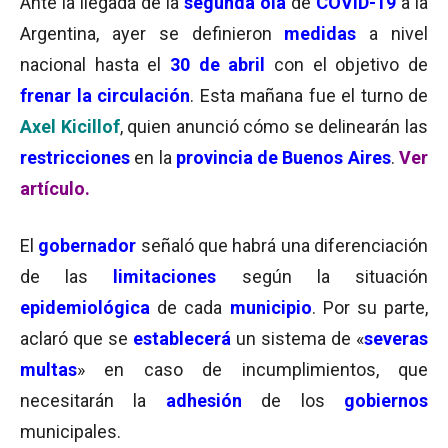
Ante la llegada de la
segunda ola
de
COVID-19
a la
Argentina, ayer se definieron
medidas
a nivel
nacional hasta el
30 de abril
con el objetivo de
frenar la circulación
. Esta mañana fue el turno de
Axel Kicillof
, quien anunció cómo se delinearán las
restricciones
en la
provincia de Buenos Aires
.
Ver
artículo.
El
gobernador
señaló que habrá una diferenciación
de las
limitaciones
según la situación
epidemiológica
de cada
municipio
. Por su parte,
aclaró que se
establecerá
un sistema de «
severas
multas
» en caso de incumplimientos, que
necesitarán la
adhesión
de los
gobiernos
municipales.