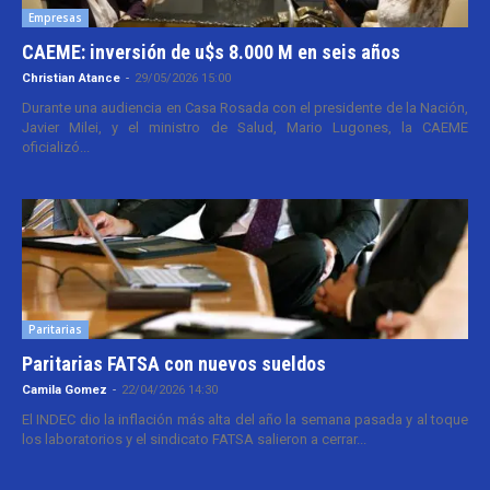
Empresas
CAEME: inversión de u$s 8.000 M en seis años
Christian Atance
-
29/05/2026 15:00
Durante una audiencia en Casa Rosada con el presidente de la Nación,
Javier Milei, y el ministro de Salud, Mario Lugones, la CAEME
oficializó...
Paritarias
Paritarias FATSA con nuevos sueldos
Camila Gomez
-
22/04/2026 14:30
El INDEC dio la inflación más alta del año la semana pasada y al toque
los laboratorios y el sindicato FATSA salieron a cerrar...