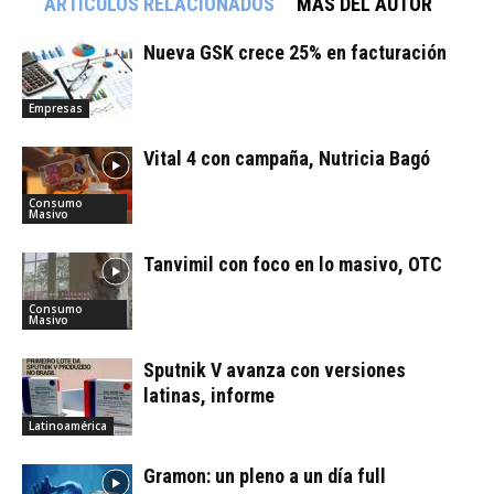
ARTÍCULOS RELACIONADOS
MÁS DEL AUTOR
Nueva GSK crece 25% en facturación
Empresas
Vital 4 con campaña, Nutricia Bagó
Consumo
Masivo
Tanvimil con foco en lo masivo, OTC
Consumo
Masivo
Sputnik V avanza con versiones
latinas, informe
Latinoamérica
Gramon: un pleno a un día full