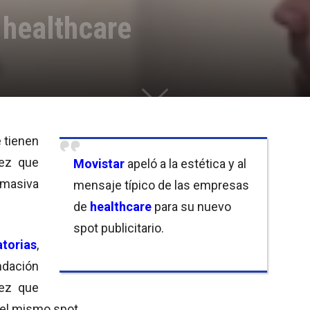
 healthcare
 tienen
vez que
Movistar
apeló a la estética y al
 masiva
mensaje típico de las empresas
de
healthcare
para su nuevo
spot publicitario.
atorias
,
ndación
vez que
 el mismo spot.