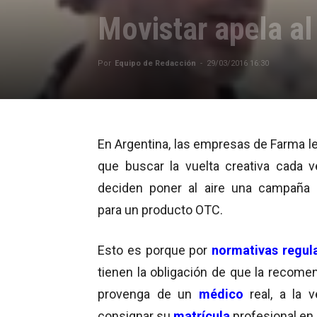
Movistar apela al
Por
Equipo de Redacción
-
29/03/2016 16:30
En Argentina, las empresas de Farma le
que buscar la vuelta creativa cada 
deciden poner al aire una campaña
para un producto OTC.
Esto es porque por
normativas regul
tienen la obligación de que la recome
provenga de un
médico
real, a la 
consignar su
matrícula
profesional en