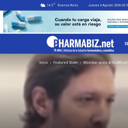
C
14.3
Buenos Aires
Jueves 6 Agosto 2026 02:3
Ph
S
Inicio
Featured Slider
Movistar apela al healthcar