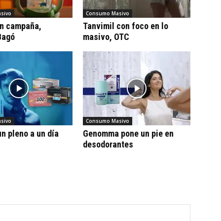
sivo
Consumo Masivo
on campaña,
Tanvimil con foco en lo
Bagó
masivo, OTC
sivo
Consumo Masivo
n pleno a un día
Genomma pone un pie en
desodorantes