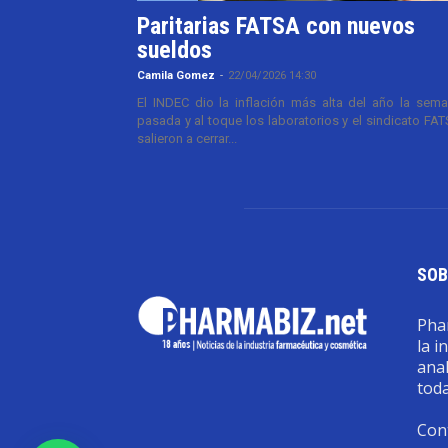
Paritarias FATSA con nuevos
sueldos
Camila Gomez
-
22/04/2026 14:30
El INDEC dio la inflación más alta del año la sem
pasada y al toque los laboratorios y el sindicato FA
salieron a cerrar...
SOB
Phar
la i
anal
toda
Con