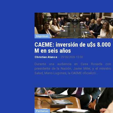
Empresas
CAEME: inversión de u$s 8.000
M en seis años
Christian Atance
-
29/05/2026 15:00
Durante una audiencia en Casa Rosada con 
presidente de la Nación, Javier Milei, y el ministro
Salud, Mario Lugones, la CAEME oficializó...
Paritarias