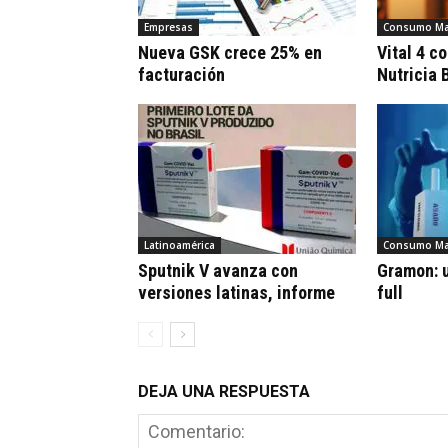
Empresas
Consumo Ma
Nueva GSK crece 25% en
Vital 4 c
facturación
Nutricia 
Latinoamérica
Consumo Ma
Sputnik V avanza con
Gramon: u
versiones latinas, informe
full
DEJA UNA RESPUESTA