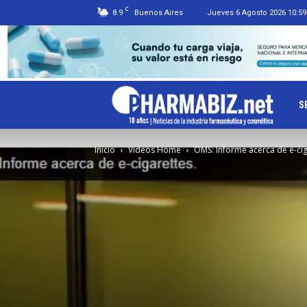
C
8.9
Buenos Aires
Jueves 6 Agosto 2026 10:59
Ph
S
Inicio
Videos Home
OMS: Informe acerca de e-cig