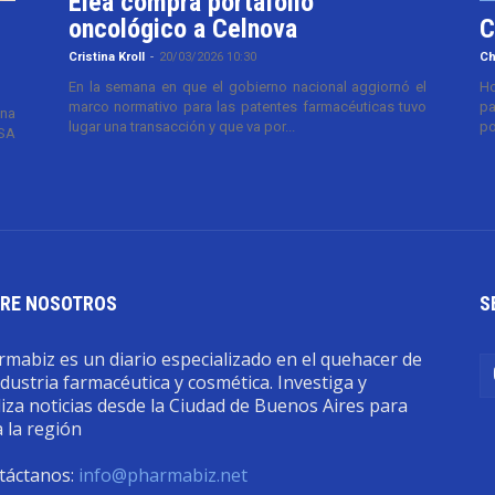
Elea compra portafolio
oncológico a Celnova
C
Cristina Kroll
-
20/03/2026 10:30
Ch
En la semana en que el gobierno nacional aggiornó el
Ho
marco normativo para las patentes farmacéuticas tuvo
pa
ana
lugar una transacción y que va por...
po
TSA
RE NOSOTROS
S
mabiz es un diario especializado en el quehacer de
ndustria farmacéutica y cosmética. Investiga y
iza noticias desde la Ciudad de Buenos Aires para
 la región
táctanos:
info@pharmabiz.net