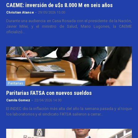
CAEME: inversión de u$s 8.000 M en seis años
Christian Atance
-
29/05/2026 15:00
Durante una audiencia en Casa Rosada con el presidente de la Nación,
Javier Milei, y el ministro de Salud, Mario Lugones, la CAEME
oficializó...
Paritarias
Paritarias FATSA con nuevos sueldos
Camila Gomez
-
22/04/2026 14:30
El INDEC dio la inflación más alta del año la semana pasada y al toque
los laboratorios y el sindicato FATSA salieron a cerrar...