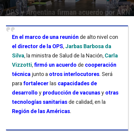
OPS y Argentina firman acuerdo por ARN
Por
Facundo Rivera
-
02/10/2023 22:15
En el marco de una reunión
de alto nivel con
el director de la OPS
,
Jarbas Barbosa da
Silva
, la ministra de Salud de la Nación,
Carla
Vizzotti
,
firmó un acuerdo
de
cooperación
técnica
junto a
otros interlocutores
. Será
para
fortalecer
las
capacidades de
desarrollo
y
producción de vacunas
y
otras
tecnologías sanitarias
de calidad, en la
Región de las Américas
.