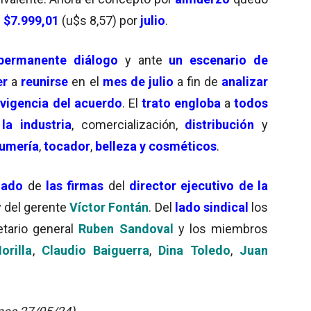
e
$7.999,01
(u$s 8,57) por
julio
.
permanente diálogo
y ante
un escenario de
er
a
reunirse
en el
mes de julio
a fin de
analizar
a
vigencia del acuerdo
. El
trato engloba
a
todos
la industria
, comercialización,
distribución
y
fumería
,
tocador
,
belleza y cosméticos
.
ñado
de
las firmas
del
director ejecutivo de la
y del gerente
Víctor Fontán
. Del
lado sindical
los
etario general
Ruben Sandoval
y los miembros
orilla
,
Claudio Baiguerra
,
Dina Toledo
,
Juan