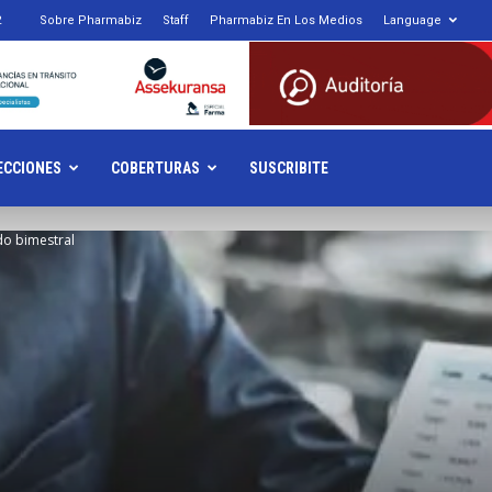
2
Sobre Pharmabiz
Staff
Pharmabiz En Los Medios
Language
armabiz.NET
ECCIONES
COBERTURAS
SUSCRIBITE
do bimestral