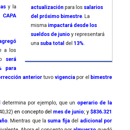
tas
y la
actualización
para los
salarios
a CAPA
del próximo bimestre
. La
misma
impactará desde los
sueldos de junio
y representará
agregó
una
suba total
del
13%
.
 a los
mo
será
% para
rrección anterior
tuvo
vigencia
por el
bimestre
l
determina por ejemplo, que un
operario
de la
40,32)
en concepto del
mes de junio
;
y
$836.321
año
. Mientras que la
suma fija
del
adicional por
uivalente. Ahora el concepto por
almuerzo
quedó