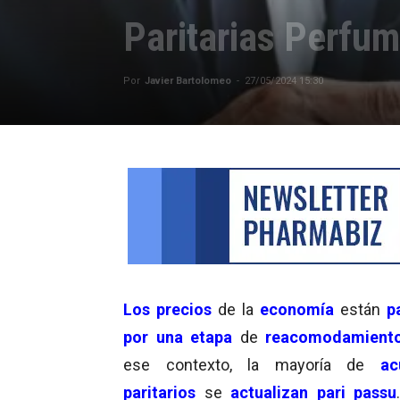
Paritarias Perfum
Por
Javier Bartolomeo
-
27/05/2024 15:30
Los precios
de la
economía
están
p
por una etapa
de
reacomodamient
ese contexto, la mayoría de
ac
paritarios
se
actualizan pari passu