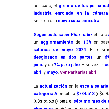
por caso, el
gremio de los perfumis
industria
enrolada en la cámar
sellaron una
nueva
suba bimestral
.
Según pudo saber Pharmabiz
el trato
un
aggiornamiento
del
13%
en base
salarios de mayo 2024
. El mis
desglosado en dos partes
: un
6
junio
y un
7% para julio
. A su vez, la
co
abril
y
mayo
.
Ver Paritarias abril
La
actualización
en la
escala salaria
categoría A
percibirá
$784.513
(u$s 8
(u$s 895,81) para el
séptimo mes de 
almuerzo
, subirá en un porcentaje eq