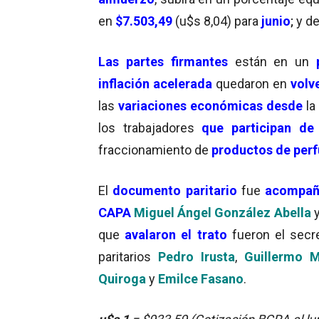
en
$7.503,49
(u$s 8,04) para
junio
;
y d
Las partes firmantes
están en un
inflación
acelerada
quedaron en
volv
las
variaciones económicas
desde
l
los trabajadores
que participan
de 
fraccionamiento de
productos de per
El
documento paritario
fue
acompa
CAPA
Miguel Ángel González
Abella
que
avalaron el trato
fueron el secr
paritarios
Pedro Irusta
,
Guillermo M
Quiroga
y
Emilce Fasano
.