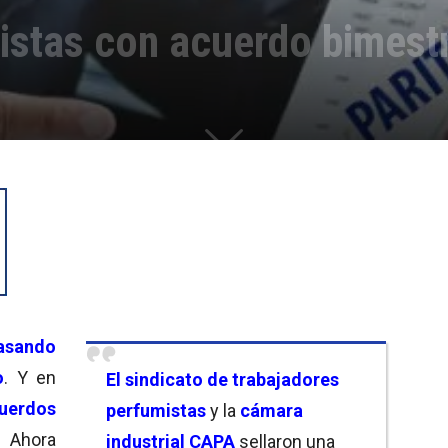
istas con acuerdo bimest
asando
o
. Y en
El
sindicato de trabajadores
uerdos
perfumistas
y la
cámara
. Ahora
industrial CAPA
sellaron una