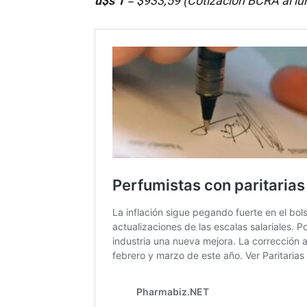
u$s 1
= $933,59 (Cotización BCRA al lu