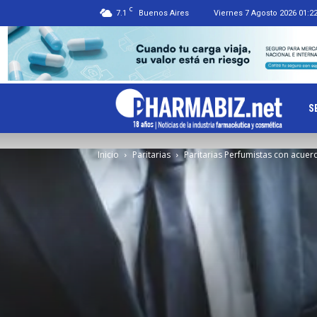
C
7.1
Buenos Aires
Viernes 7 Agosto 2026 01:2
Ph
S
Inicio
Paritarias
Paritarias Perfumistas con acuer