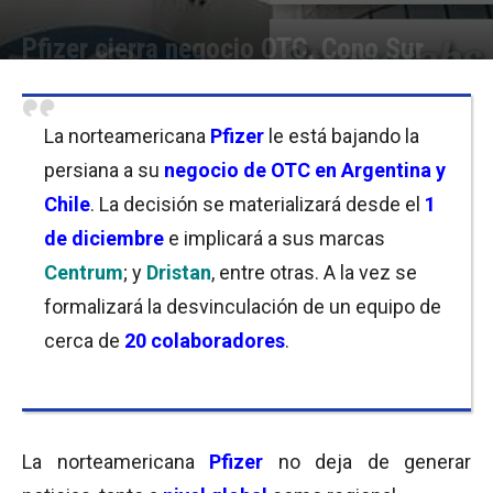
Pfizer cierra negocio OTC, Cono Sur
Por
Cristina Kroll
-
14/11/2018 13:30
La norteamericana
Pfizer
le está bajando la
persiana a su
negocio de OTC en Argentina y
Chile
. La decisión se materializará desde el
1
de diciembre
e implicará a sus marcas
Centrum
; y
Dristan
, entre otras. A la vez se
formalizará la desvinculación de un equipo de
cerca de
20 colaboradores
.
La norteamericana
Pfizer
no deja de generar