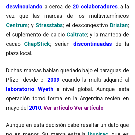
desvinculando
a cerca de
20 colaboradores
, a la
vez que las marcas de los multivitamínicos
Centrum
; y
Stresstabs
; el descongestivo
Dristan
;
el suplemento de calcio
Caltrate
; y la manteca de
cacao
ChapStick
; serían
discontinuadas
de la
plaza local.
Dichas marcas habían quedado bajo el paraguas de
Pfizer desde el
2009
cuando la multi adquirió al
laboratorio Wyeth
a nivel global. Aunque esta
operación tomó forma en la Argentina recién en
mayo del
2010
.
Ver artículo
Ver artículo
Aunque en esta decisión cabe resaltar un dato que
no es menor. Su marca e
strella
Ibupirac
, que es