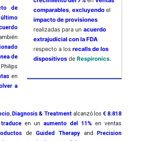
crecimiento del 7%
en
ventas
cto de
comparables
,
excluyendo
el
l
último
impacto de provisiones
cuerdo
realizadas para un
acuerdo
ambién
extrajudicial con la FDA
cionado
respecto a los
recalls de los
pnea de
dispositivos
de
Respironics
.
Philips
ntas
en
olver a
ocio
,
Diagnosis & Treatment
alcanzó los
€ 8.818
e
traduce
en un
aumento del 11%
en ventas
roductos
de
Guided Therapy
and
Precision