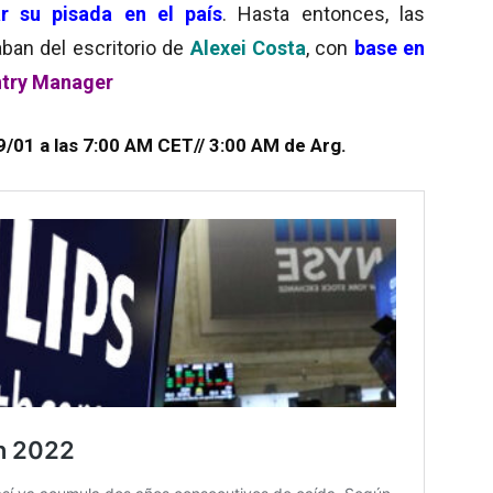
ar su pisada en el país
. Hasta entonces, las
ban del escritorio de
Alexei Costa
, con
base en
ntry Manager
29/01 a las 7:00 AM CET
// 3:00 AM de Arg.