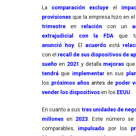
La
comparación
excluye
el
impa
provisiones
que la empresa hizo en e
trimestre
en
relación
con un
a
extrajudicial con la FDA
que t
anunció hoy
. El
acuerdo
está
rela
con el
recall de sus dispositivos de a
sueño
en
2021
y detalla
mejoras
que 
tendrá
que
implementar
en sus
pla
los
próximos años
antes de
poder
v
vender los dispositivos
en los
EEUU
.
En cuanto a sus
tres unidades de neg
millones
en
2023
. Este número s
comparables,
impulsado
por los
p