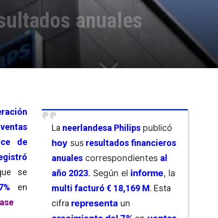
esultados anuales
eración
 ventas
La
neerlandesa Philips
publicó
ce de
hoy
sus
resultados financieros
egistró
anuales
correspondientes
al
que se
año 2023
. Según el
informe
, la
7%
en
multi
facturó € 18,169 M
. Esta
ease
cifra
representa
un