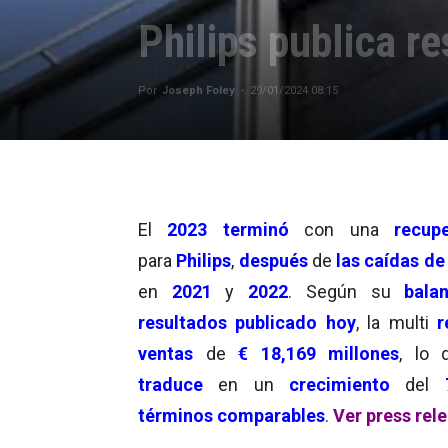
Philips publica r
Por
Joseph Foley
-
29/01/2024 08:15
El
2023 terminó
con una
recup
para
Philips
,
después
de
las caídas de
en
2021
y
2022
. Según su
balan
resultados publicado hoy
, la multi
r
ventas
de
€ 18,169 millones
, lo 
traduce
en un
crecimiento
del
términos comparables
.
Ver press rel