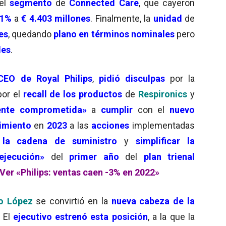
el
segmento
de
Connected Care
, que cayeron
 1%
a
€ 4.403 millones
. Finalmente, la
unidad
de
es
, quedando
plano en términos nominale
s
pero
les
.
CEO de Royal Philips
,
pidió disculpas
por la
or el
recall de los productos
de
Respironics
y
ente comprometida»
a
cumplir
con el
nuevo
imiento
en
2023
a las
acciones
implementadas
 la cadena de suministro
y
simplificar la
ejecución»
del
primer año
del
plan trienal
Ver «Philips: ventas caen -3% en 2022»
o López
se convirtió en la
nueva cabeza de la
. El
ejecutivo estrenó esta posición
, a la que la