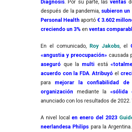
Diagnosis
. Por su parte, las
ventas
d
después de la pandemia,
subieron un
Personal Health
aportó
€ 3.602 millon
creciendo un 3%
en
ventas comparab
En el comunicado,
Roy Jakobs
, el
«angustia y preocupación»
causada p
aseguró
que la
multi
está
«totalm
acuerdo con la FDA
.
Atribuyó
el
crec
para
mejorar la confiabilidad de
organización
mediante la
«sólida 
anunciado con los resultados de 2022.
A nivel local
en enero del 2023
Guid
neerlandesa Philips
para la Argentina