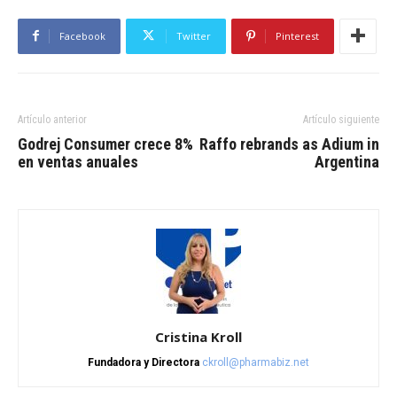
Facebook
Twitter
Pinterest
Artículo anterior
Artículo siguiente
Godrej Consumer crece 8%
Raffo rebrands as Adium in
en ventas anuales
Argentina
Cristina Kroll
Fundadora y Directora
ckroll@pharmabiz.net