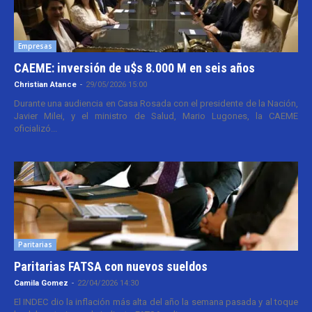
Empresas
CAEME: inversión de u$s 8.000 M en seis años
Christian Atance
-
29/05/2026 15:00
Durante una audiencia en Casa Rosada con el presidente de la Nación,
Javier Milei, y el ministro de Salud, Mario Lugones, la CAEME
oficializó...
Paritarias
Paritarias FATSA con nuevos sueldos
Camila Gomez
-
22/04/2026 14:30
El INDEC dio la inflación más alta del año la semana pasada y al toque