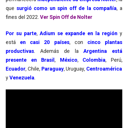
que
surgió como un spin off de la compañía
, a
fines del 2022.
Ver Spin Off de Nolter
Por su parte
,
Adium se expande en la región
y
está
en casi 20 países
, con
cinco plantas
productivas
. Además de la
Argentina
está
presente en Brasil
,
México
,
Colombia
, Perú,
Ecuador
, Chile,
Paraguay
, Uruguay,
Centroamérica
y
Venezuela
.