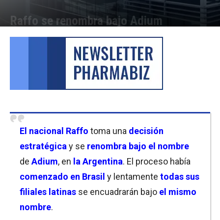
Raffo se renombra bajo Adium
Por
Cristina Kroll
-
06/05/2025 16:15
El nacional Raffo
toma una
decisión
estratégica
y se
renombra
bajo el nombre
de
Adium
, en
la Argentina
. El proceso había
comenzado en Brasil
y lentamente
todas sus
filiales latinas
se encuadrarán bajo
el mismo
nombre
.