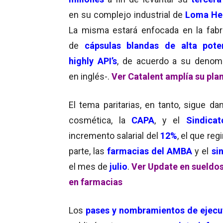
en su complejo industrial de
Loma He
La misma estará enfocada en la fabr
de
cápsulas blandas de alta pote
highly API’s
, de acuerdo a su denom
en inglés-.
Ver Catalent amplía su plan
El tema paritarias, en tanto, sigue da
cosmética, la
CAPA
, y el
Sindica
incremento salarial del
12%
, el que reg
parte, las
farmacias del AMBA
y el
sin
el mes de
julio
.
Ver Update en sueldos
en farmacias
Los
pases y nombramientos de ejecu