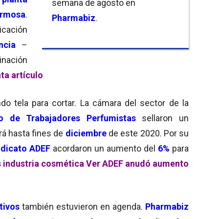
semana de agosto en
rmosa
.
Pharmabiz
.
icación
ncia
–
inación
ta artículo
ndo tela para cortar. La cámara del sector de la
to de Trabajadores Perfumistas
sellaron un
irá hasta fines de
diciembre
de este 2020. Por su
dicato ADEF
acordaron un aumento del
6%
para
 industria cosmética
Ver ADEF anudó aumento
tivos
también estuvieron en agenda.
Pharmabiz