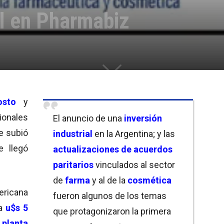
 en Pharmabiz
sto
y
onales
El anuncio de una
inversión
ue subió
industrial
en la Argentina; y las
e llegó
actualizaciones de acuerdos
paritarios
vinculados al sector
de
farma
y al de la
cosmética
ericana
fueron algunos de los temas
na
u$s 5
que protagonizaron la primera
 planta