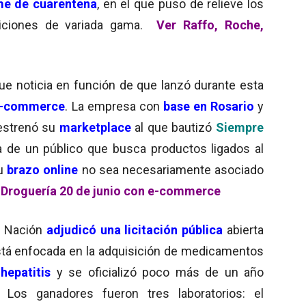
me de cuarentena
, en el que puso de relieve los
iciones de variada gama.
Ver Raffo, Roche,
ue noticia en función de que lanzó durante esta
e-commerce
. La empresa con
base en Rosario
y
 estrenó su
marketplace
al que bautizó
Siempre
ca de un público que busca productos ligados al
su
brazo online
no sea necesariamente asociado
 Droguería 20 de junio con e-commerce
la Nación
adjudicó una licitación pública
abierta
stá enfocada en la adquisición de medicamentos
a
hepatitis
y se oficializó poco más de un año
. Los ganadores fueron tres laboratorios: el