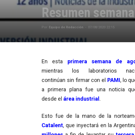
Resumen semanal
Por
Equipo de Redacción
-
07/08/2020 22:15
En esta
primera semana de ago
mientras los laboratorios naci
continúan sin firmar con el
PAMI
, lo q
a primera plana fue una noticia qu
desde el
área industrial
.
Esto fue de la mano de la norteam
Catalent
, que inyectará en la Argenti
millones
a fin de levantar su
tercera