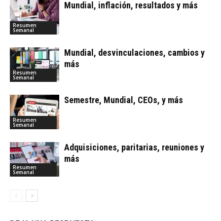
Mundial, inflación, resultados y más
Resumen
Semanal
Mundial, desvinculaciones, cambios y
más
Resumen
Semanal
Semestre, Mundial, CEOs, y más
Resumen
Semanal
Adquisiciones, paritarias, reuniones y
más
Resumen
Semanal