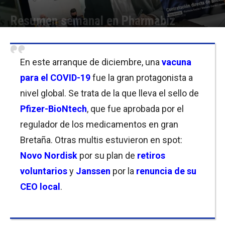
Resumen semanal en Pharmabiz
Por
Mariana Curras
-
04/12/2020 21:15
En este arranque de diciembre, una
vacuna
para el
COVID-19
fue la gran protagonista a
nivel global. Se trata de la que lleva el sello de
Pfizer-BioNtech
, que fue aprobada por el
regulador de los medicamentos en gran
Bretaña. Otras multis estuvieron en spot:
Novo Nordisk
por su plan de
retiros
voluntarios
y
Janssen
por la
renuncia de su
CEO local
.