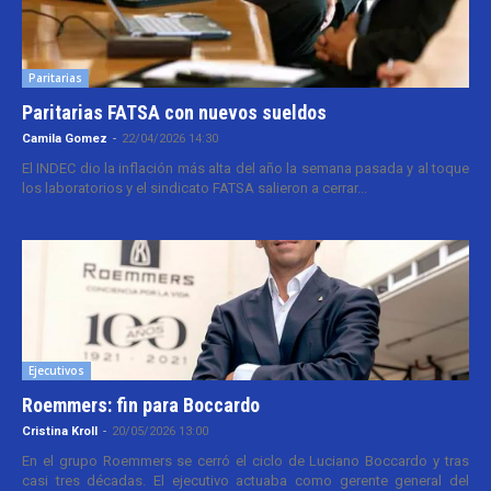
Paritarias
Paritarias FATSA con nuevos sueldos
Camila Gomez
-
22/04/2026 14:30
El INDEC dio la inflación más alta del año la semana pasada y al toque
los laboratorios y el sindicato FATSA salieron a cerrar...
Ejecutivos
Roemmers: fin para Boccardo
Cristina Kroll
-
20/05/2026 13:00
En el grupo Roemmers se cerró el ciclo de Luciano Boccardo y tras
casi tres décadas. El ejecutivo actuaba como gerente general del