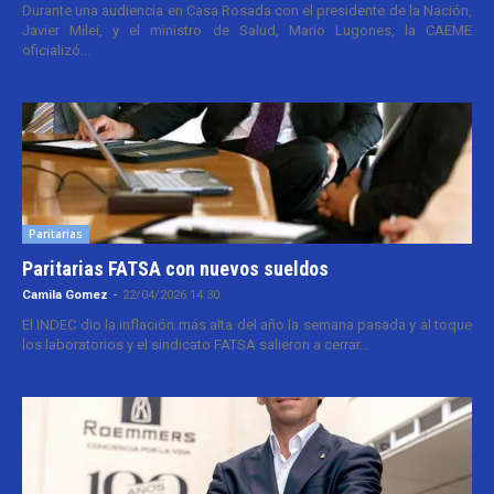
Durante una audiencia en Casa Rosada con el presidente de la Nación,
Javier Milei, y el ministro de Salud, Mario Lugones, la CAEME
oficializó...
Paritarias
Paritarias FATSA con nuevos sueldos
Camila Gomez
-
22/04/2026 14:30
El INDEC dio la inflación más alta del año la semana pasada y al toque
los laboratorios y el sindicato FATSA salieron a cerrar...