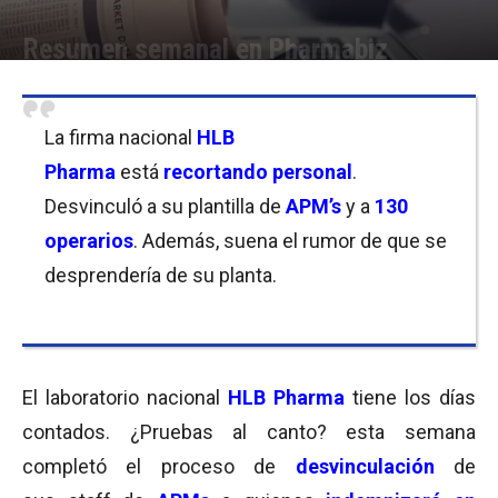
Resumen semanal en Pharmabiz
Por
Equipo de Redacción
-
30/09/2016 21:00
La firma nacional
HLB
Pharma
está
recortando personal
.
Desvinculó a su plantilla de
APM’s
y a
130
operarios
. Además, suena el rumor de que se
desprendería de su planta.
El laboratorio nacional
HLB Pharma
tiene los días
contados. ¿Pruebas al canto? esta semana
completó el proceso de
desvinculación
de