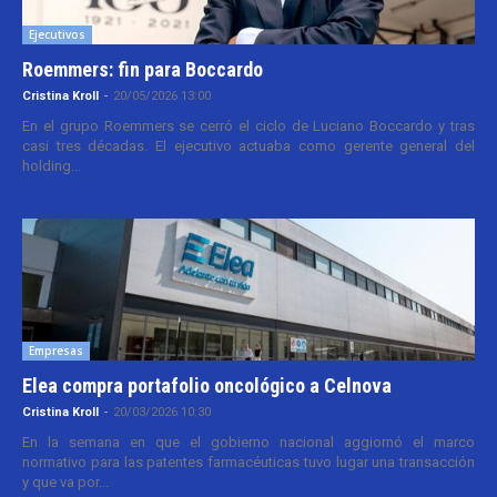
Ejecutivos
Roemmers: fin para Boccardo
Cristina Kroll
-
20/05/2026 13:00
En el grupo Roemmers se cerró el ciclo de Luciano Boccardo y tras
casi tres décadas. El ejecutivo actuaba como gerente general del
holding...
Empresas
Elea compra portafolio oncológico a Celnova
Cristina Kroll
-
20/03/2026 10:30
En la semana en que el gobierno nacional aggiornó el marco
normativo para las patentes farmacéuticas tuvo lugar una transacción
y que va por...