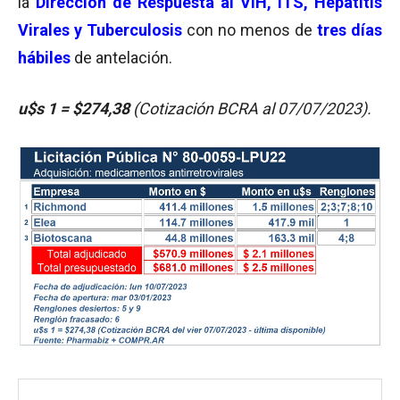
la
Dirección de Respuesta al VIH, ITS, Hepatitis
Virales y Tuberculosis
con no menos de
tres días
hábiles
de antelación.
u$s 1 = $274,38
(Cotiza
ción BCRA al 07/07/2023).