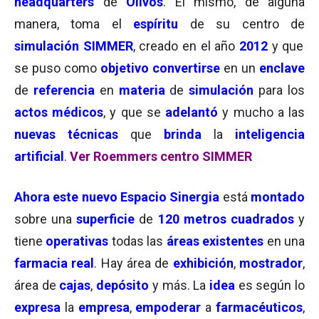
headquarters
de
Olivos
. El mismo, de alguna
manera, toma el
espíritu
de su centro de
simulación SIMMER
, creado en el año
2012
y que
se puso como
objetivo
convertirse
en un
enclave
de
referencia
en
materia
de
simulación
para los
actos médicos
, y que se
adelantó
y mucho a las
nuevas técnicas
que
brinda
la
inteligencia
artificial
.
Ver Roemmers centro SIMMER
Ahora este nuevo Espacio Sinergia
está
montado
sobre una
superficie
de
120 metros cuadrados
y
tiene
operativas
todas las
áreas existentes
en una
farmacia real
. Hay área de
exhibición
,
mostrador
,
área de
cajas
,
depósito
y más. La
idea
es según lo
expresa
la
empresa
,
empoderar
a
farmacéuticos
,