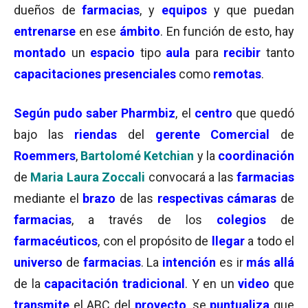
dueños de
farmacias
, y
equipos
y que puedan
entrenarse
en ese
ámbito
. En función de esto, hay
montado
un
espacio
tipo
aula
para
recibir
tanto
capacitaciones presenciales
como
remotas
.
Según pudo saber Pharmbiz
, el
centro
que quedó
bajo las
riendas
del
gerente Comercial
de
Roemmers
,
Bartolomé Ketchian
y la
coordinación
de
Maria Laura Zoccali
convocará a las
farmacias
mediante el
brazo
de las
respectivas cámaras
de
farmacias
, a través de los
colegios
de
farmacéuticos
, con el propósito de
llegar
a todo el
universo
de
farmacias
. La
intención
es ir
más allá
de la
capacitación tradicional
. Y en un
video
que
transmite
el ABC del
proyecto
, se
puntualiza
que