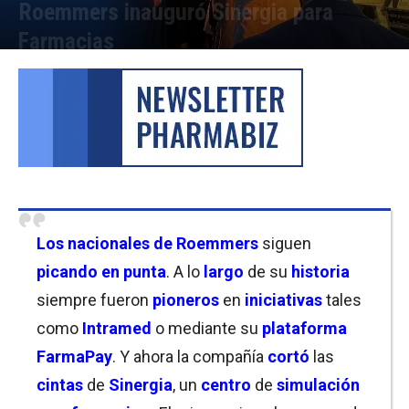
Roemmers inauguró Sinergia para
Farmacias
Por
Cristina Kroll
-
16/12/2024 16:00
Los nacionales de Roemmers
siguen
picando en punta
. A lo
largo
de su
historia
siempre fueron
pioneros
en
iniciativas
tales
como
Intramed
o mediante su
plataforma
FarmaPay
. Y ahora la compañía
cortó
las
cintas
de
Sinergia
, un
centro
de
simulación