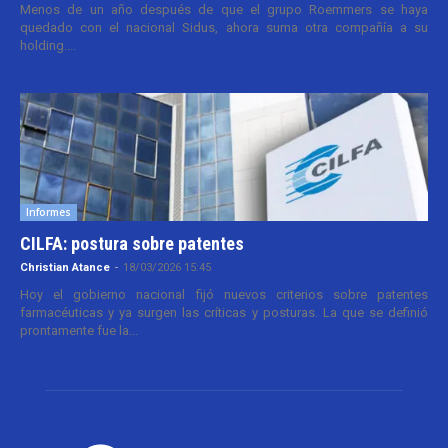
Menos de un año después de que el grupo Roemmers se haya
quedado con el nacional Sidus, ahora suma otra compañía a su
holding....
Informes
CILFA: postura sobre patentes
Christian Atance
-
18/03/2026 15:45
Hoy el gobierno nacional fijó nuevos criterios sobre patentes
farmacéuticas y ya surgen las críticas y posturas. La que se definió
prontamente fue la...