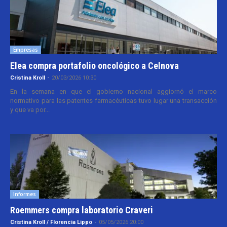
Empresas
Elea compra portafolio oncológico a Celnova
Cristina Kroll
-
20/03/2026 10:30
En la semana en que el gobierno nacional aggiornó el marco
normativo para las patentes farmacéuticas tuvo lugar una transacción
y que va por...
Informes
Roemmers compra laboratorio Craveri
Cristina Kroll / Florencia Lippo
-
05/05/2026 20:00