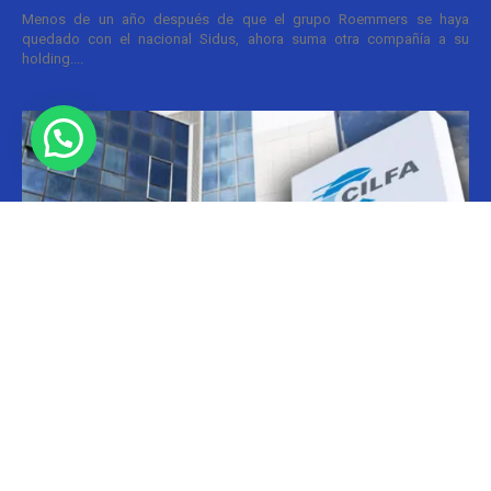
Menos de un año después de que el grupo Roemmers se haya
quedado con el nacional Sidus, ahora suma otra compañía a su
holding....
Informes
CILFA: postura sobre patentes
Christian Atance
-
18/03/2026 15:45
Hoy el gobierno nacional fijó nuevos criterios sobre patentes
farmacéuticas y ya surgen las críticas y posturas. La que se definió
prontamente fue la...