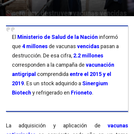
Sinergium: destruyen vacunas vencidas
Por
Florencia Costas
-
20/08/2020 10:15
El
Ministerio de Salud de la Nación
informó
que
4 millones
de vacunas
vencidas
pasan a
destrucción. De esa cifra,
2.2 millones
corresponden a la campaña de
vacunación
antigripal
comprendida
entre el 2015 y el
2019
. Es un stock adquirido a
Sinergium
Biotech
y refrigerado en
Frioneto
.
La adquisición y aplicación de
vacunas