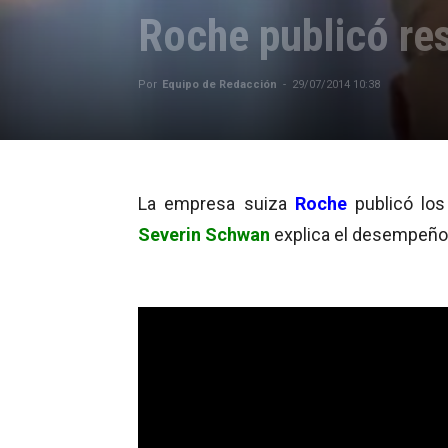
Roche publicó re
Por
Equipo de Redacción
-
29/07/2014 10:38
La empresa suiza
Roche
publicó lo
Severin Schwan
explica el desempeño