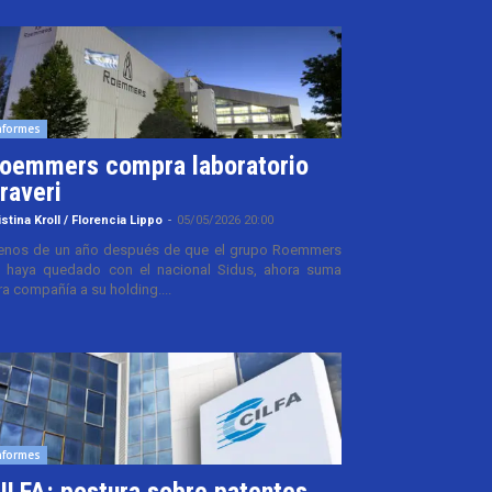
nformes
oemmers compra laboratorio
raveri
istina Kroll / Florencia Lippo
-
05/05/2026 20:00
nos de un año después de que el grupo Roemmers
 haya quedado con el nacional Sidus, ahora suma
ra compañía a su holding....
nformes
ILFA: postura sobre patentes