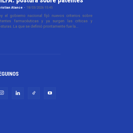
ristian Atance
-
18/03/2026 15:45
y el gobierno nacional fijó nuevos criterios sobre
tentes farmacéuticas y ya surgen las críticas y
sturas. La que se definió prontamente fue la...
EGUINOS