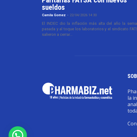
sueldos
Camila Gomez
-
22/04/2026 14:30
El INDEC dio la inflación más alta del año la sem
pasada y al toque los laboratorios y el sindicato FA
salieron a cerrar...
SOB
Phar
la i
anal
toda
Con