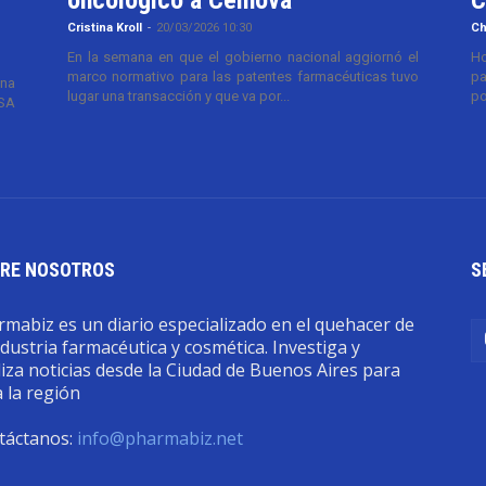
Cristina Kroll
-
20/03/2026 10:30
Ch
En la semana en que el gobierno nacional aggiornó el
Ho
marco normativo para las patentes farmacéuticas tuvo
pa
ana
lugar una transacción y que va por...
po
TSA
RE NOSOTROS
S
mabiz es un diario especializado en el quehacer de
ndustria farmacéutica y cosmética. Investiga y
iza noticias desde la Ciudad de Buenos Aires para
 la región
táctanos:
info@pharmabiz.net