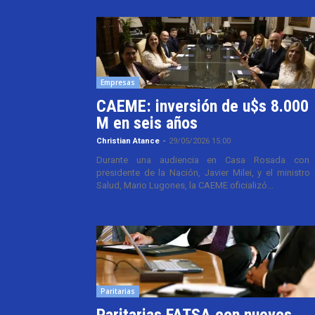
Empresas
CAEME: inversión de u$s 8.000
M en seis años
Christian Atance
-
29/05/2026 15:00
Durante una audiencia en Casa Rosada con 
presidente de la Nación, Javier Milei, y el ministro
Salud, Mario Lugones, la CAEME oficializó...
Paritarias
Paritarias FATSA con nuevos