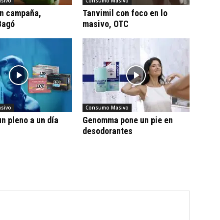
sivo
Consumo Masivo
on campaña,
Tanvimil con foco en lo
Bagó
masivo, OTC
sivo
Consumo Masivo
n pleno a un día
Genomma pone un pie en
desodorantes