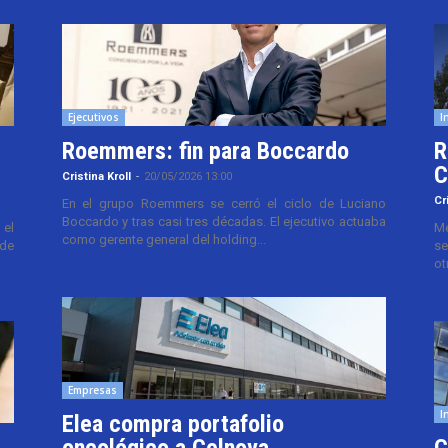
Ejecutivos
I
Roemmers: fin para Boccardo
R
C
Cristina Kroll
-
20/05/2026 13:00
Cr
En el grupo Roemmers se cerró el ciclo de Luciano
Boccardo y tras casi tres décadas. El ejecutivo actuaba
el
Me
como gerente general del holding...
 de
se
ot
Empresas
I
Elea compra portafolio
oncológico a Celnova
C