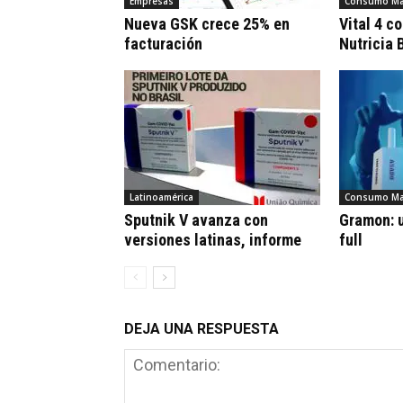
Empresas
Consumo Ma
Nueva GSK crece 25% en
Vital 4 c
facturación
Nutricia 
Latinoamérica
Consumo Ma
Sputnik V avanza con
Gramon: u
versiones latinas, informe
full
DEJA UNA RESPUESTA