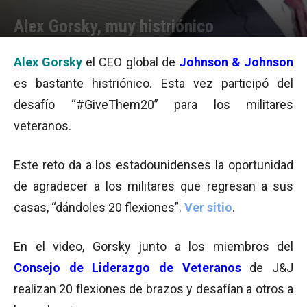
Alex Gorsky, muy histriónico
Por
Equipo de Redacción
-
29/05/2015 12:48
Alex Gorsky
el CEO global de
Johnson & Johnson
es bastante histriónico. Esta vez participó del
desafío “#GiveThem20” para los militares
veteranos.
Este reto da a los estadounidenses la oportunidad
de agradecer a los militares que regresan a sus
casas, “dándoles 20 flexiones”.
Ver sitio
.
En el video, Gorsky junto a los miembros del
Consejo de Liderazgo de Veteranos
de J&J
realizan 20 flexiones de brazos y desafían a otros a