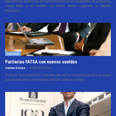
Durante una audiencia en Casa Rosada con el presidente de la Nación,
Javier Milei, y el ministro de Salud, Mario Lugones, la CAEME
oficializó...
Paritarias
Paritarias FATSA con nuevos sueldos
Camila Gomez
-
22/04/2026 14:30
El INDEC dio la inflación más alta del año la semana pasada y al toque
los laboratorios y el sindicato FATSA salieron a cerrar...