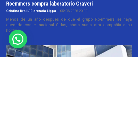
Roemmers compra laboratorio Craveri
Cristina Kroll / Florencia Lippo
-
05/05/2026 20:00
Menos de un año después de que el grupo Roemmers se haya
quedado con el nacional Sidus, ahora suma otra compañía a su
holding....
Informes
CILFA: postura sobre patentes
Christian Atance
-
18/03/2026 15:45
Hoy el gobierno nacional fijó nuevos criterios sobre patentes
farmacéuticas y ya surgen las críticas y posturas. La que se definió
prontamente fue la...