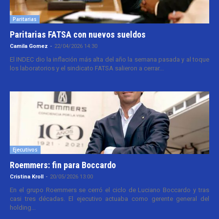
Paritarias
Paritarias FATSA con nuevos sueldos
Camila Gomez
-
22/04/2026 14:30
El INDEC dio la inflación más alta del año la semana pasada y al toque
los laboratorios y el sindicato FATSA salieron a cerrar...
Ejecutivos
Roemmers: fin para Boccardo
Cristina Kroll
-
20/05/2026 13:00
En el grupo Roemmers se cerró el ciclo de Luciano Boccardo y tras
casi tres décadas. El ejecutivo actuaba como gerente general del
holding...