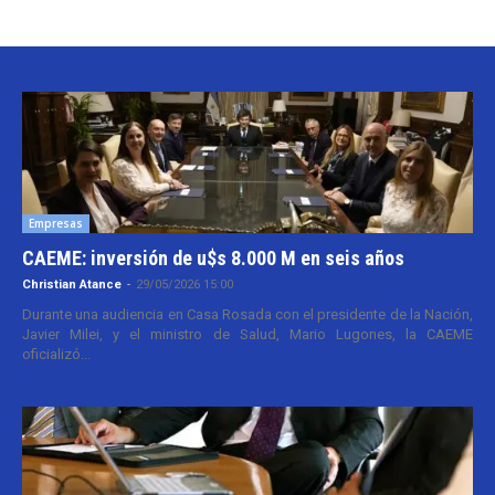
Empresas
CAEME: inversión de u$s 8.000 M en seis años
Christian Atance
-
29/05/2026 15:00
Durante una audiencia en Casa Rosada con el presidente de la Nación,
Javier Milei, y el ministro de Salud, Mario Lugones, la CAEME
oficializó...