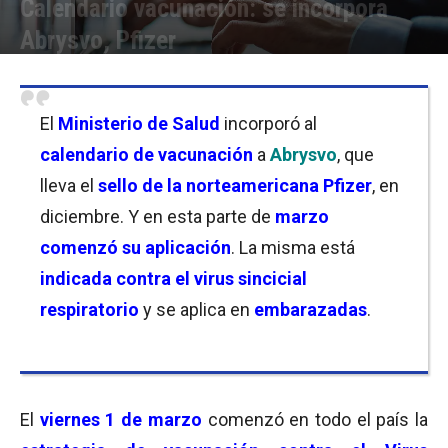
Calendario vacunación: se incorpora
Abrysvo, Pfizer
Por
Florencia Lippo
-
04/03/2024 20:30
El
Ministerio de Salud
incorporó al
calendario de vacunación
a
Abrysvo
, que
lleva el
sello de la norteamericana Pfizer
, en
diciembre. Y en esta parte de
marzo
comenzó su aplicación
. La misma está
indicada contra el virus sincicial
respiratorio
y se aplica en
embarazadas
.
El
viernes 1 de marzo
comenzó en todo el país la