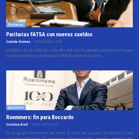
Paritarias
Paritarias FATSA con nuevos sueldos
Camila Gomez
-
22/04/2026 14:30
El INDEC dio la inflación más alta del año la semana pasada y al toque
los laboratorios y el sindicato FATSA salieron a cerrar...
Ejecutivos
Roemmers: fin para Boccardo
Cristina Kroll
-
20/05/2026 13:00
En el grupo Roemmers se cerró el ciclo de Luciano Boccardo y tras
casi tres décadas. El ejecutivo actuaba como gerente general del