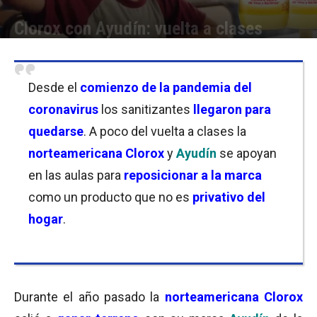
Clorox con Ayudín: vuelta a clases
Por
Anabella Vinitzca
-
01/02/2022 10:30
Desde el
comienzo de la pandemia del
coronavirus
los sanitizantes
llegaron para
quedarse
. A poco del vuelta a clases la
norteamericana
Clorox
y
Ayudín
se apoyan
en las aulas para
reposicionar a la marca
como un producto que no es
privativo del
hogar
.
Durante el año pasado la
norteamericana Clorox