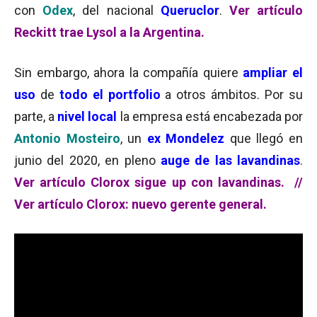
con
Odex
, del nacional
Queruclor
.
Ver artículo
Reckitt trae Lysol a la Argentina.
Sin embargo, ahora la compañía quiere
ampliar el
uso
de
todo el portfolio
a otros ámbitos. Por su
parte, a
nivel local
la empresa está encabezada por
Antonio Mosteiro
, un
ex Mondelez
que llegó en
junio del 2020, en pleno
auge de las lavandinas
.
Ver artículo Clorox sigue up con lavandinas.
//
Ver artículo Clorox: nuevo gerente general.