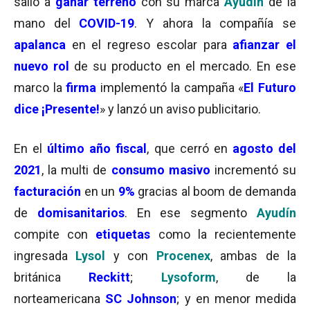
salió a
ganar terreno
con su marca
Ayudín
de la
mano del
COVID-19
. Y ahora la compañía se
apalanca
en el regreso escolar para
afianzar el
nuevo rol
de su producto en el mercado. En ese
marco la
firma
implementó la campaña «
El Futuro
dice ¡Presente!
» y lanzó un aviso publicitario.
En el
último año fiscal
, que cerró en
agosto del
2021
, la multi de
consumo masivo
incrementó su
facturación
en un
9%
gracias al boom de demanda
de
domisanitarios
. En ese segmento
Ayudín
compite con
etiquetas
como la recientemente
ingresada
Lysol
y con
Procenex
, ambas de la
británica
Reckitt
;
Lysoform
, de la
norteamericana
SC Johnson
; y en menor medida