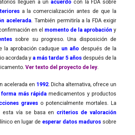
ratorios lleguen a un
acuerdo
con la FDA sobre
teriores
a la comercialización antes de que la
ón acelerada
. También permitiría a la FDA exigir
confirmación en el
momento de la
aprobació
n
y
entes
sobre su progreso. U
na disposición de
e la aprobación caduque
un año
después de la
dio acordada y
a más tardar 5 años
después de la
dicamento.
Ver texto del proyecto de ley
.
ón acelerada en
1992
. Dicha alternativa, ofrece un
 forma más rápida
medicamentos y productos
cciones graves
o potencialmente mortales. La
r esta vía se basa en
criterios de valoración
clínico en lugar de
esperar datos maduros
sobre