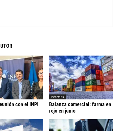
AUTOR
Informes
eunión con el INPI
Balanza comercial: farma en
rojo en junio