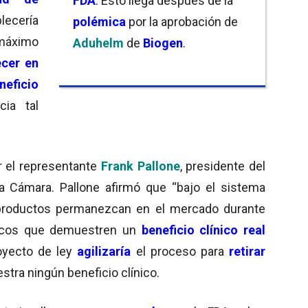
FDA
. Esto llega después de la
lecería
polémica
por la aprobación de
máximo
Aduhelm
de
Biogen
.
cer en
neficio
cia tal
 el representante
Frank Pallone
, presidente del
a Cámara. Pallone afirmó que “bajo el sistema
 productos permanezcan en el mercado durante
icos que demuestren un
beneficio clínico real
royecto de ley
agilizaría
el proceso para
retirar
tra ningún beneficio clínico.