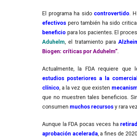
El programa ha sido
controvertido
. H
efectivos
pero también ha sido critic
beneficio
para los pacientes.
El proce
Aduhelm
, el tratamiento para
Alzhei
Biogen: críticas por Aduhelm”
.
Actualmente, la FDA requiere que 
estudios posteriores a la comercia
clínico
, a la vez que existen
mecanismo
que no muestren tales beneficios. Si
consumen
muchos recursos
y rara ve
Aunque la FDA pocas veces ha
retir
aprobación acelerada
, a fines de 20