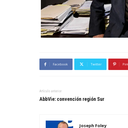
Facebook
Twitter
Pin
Artículo anterior
AbbVie: convención región Sur
Joseph Foley