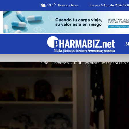
C
13.5
Buenos Aires
Jueves 6 Agosto 2026 07:0
Ph
S
Inicio
Informes
EEUU: ley busca límite para OKs 