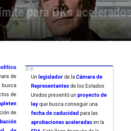
ímite para OKs acelerado
político
mara de
Un
legislador
de la
Cámara de
 busca
Representantes
de los Estados
ectos de
Unidos presentó un
proyecto de
pleten
ley
que busca conseguir una
ación de
fecha de caducidad
para las
bación
aprobaciones aceleradas
en la
dad de