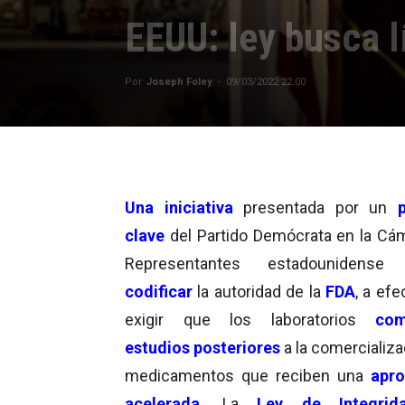
EEUU: ley busca l
Por
Joseph Foley
-
09/03/2022 22:00
Una iniciativa
presentada por un
clave
del Partido Demócrata en la Cá
Representantes estadounidense
codificar
la autoridad de la
FDA
, a ef
exigir que los laboratorios
com
estudios posteriores
a la comercializ
medicamentos que reciben una
apro
acelerada
. La
Ley de Integri