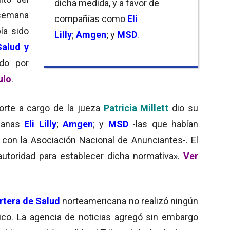
dicha medida, y a favor de
 semana
compañías como
Eli
ía sido
Lilly
;
Amgen
; y
MSD
.
alud y
do por
ulo
.
corte a cargo de la jueza
Patricia Millett
dio su
canas
Eli Lilly
;
Amgen
; y
MSD
-las que habían
 con la Asociación Nacional de Anunciantes-. El
autoridad para establecer dicha normativa».
Ver
rtera de Salud
norteamericana no realizó ningún
tico. La agencia de noticias agregó sin embargo