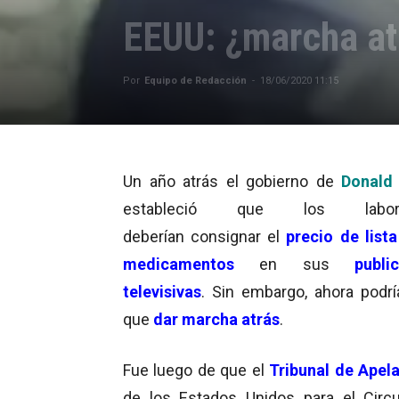
EEUU: ¿marcha at
Por
Equipo de Redacción
-
18/06/2020 11:15
Un año atrás el gobierno de
Donald
estableció que los laborat
deberían consignar el
precio de lista
medicamentos
en sus
publi
televisivas
. Sin embargo, ahora podrí
que
dar marcha atrás
.
Fue luego de que el
Tribunal de Apel
de los Estados Unidos para el Circu