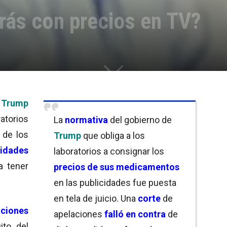
rás con precios en TV?
 Trump
orios
La
normativa
del gobierno de
de los
Trump
que obliga a los
cidades
laboratorios a consignar los
a tener
precios de sus medicamentos
en las publicidades fue puesta
en tela de juicio. Una
corte
de
aciones
apelaciones
falló en contra
de
ito del