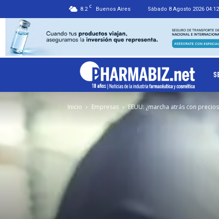
C
8.2
Buenos Aires
Sábado 8 Agosto 2026 04:12
Ph
S
Inicio
Empresas
EEUU: ¿marcha atrás con precios