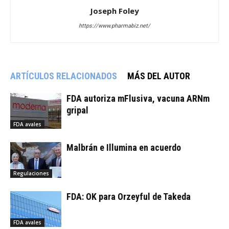
Joseph Foley
https://www.pharmabiz.net/
ARTÍCULOS RELACIONADOS
MÁS DEL AUTOR
FDA autoriza mFlusiva, vacuna ARNm
gripal
FDA avales
Malbrán e Illumina en acuerdo
Regulaciones
FDA: OK para Orzeyful de Takeda
FDA avales