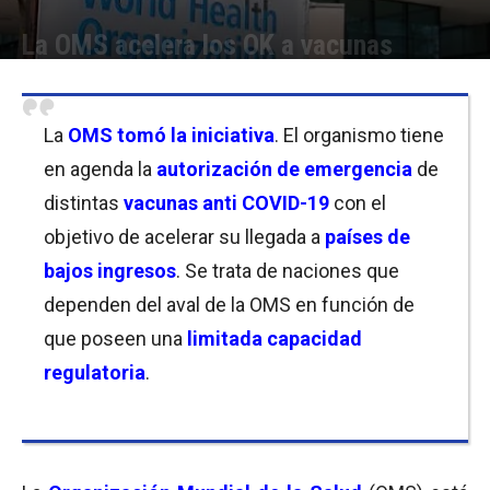
La OMS acelera los OK a vacunas
Por
Joseph Foley
-
22/01/2021 08:00
La
OMS tomó la iniciativa
. El organismo tiene
en agenda la
autorización de emergencia
de
distintas
vacunas anti COVID-19
con el
objetivo de acelerar su llegada a
países de
bajos ingresos
. Se trata de naciones que
dependen del aval de la OMS en función de
que poseen una
limitada capacidad
regulatoria
.