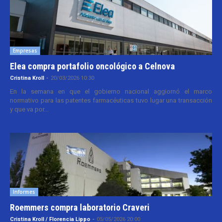
Empresas
Elea compra portafolio oncológico a Celnova
Cristina Kroll
-
20/03/2026 10:30
En la semana en que el gobierno nacional aggiornó el marco
normativo para las patentes farmacéuticas tuvo lugar una transacción
y que va por...
Informes
Roemmers compra laboratorio Craveri
Cristina Kroll / Florencia Lippo
-
05/05/2026 20:00