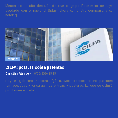
Menos de un año después de que el grupo Roemmers se haya
quedado con el nacional Sidus, ahora suma otra compañía a su
holding....
Informes
CILFA: postura sobre patentes
Christian Atance
-
18/03/2026 15:45
Hoy el gobierno nacional fijó nuevos criterios sobre patentes
farmacéuticas y ya surgen las críticas y posturas. La que se definió
prontamente fue la...