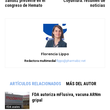
Sandoz presente en el
Coyuntura: resumen de
congreso de Hemato
noticias
Florencia Lippo
Redactora multimedial
flippo@pharmabiz.net
ARTÍCULOS RELACIONADOS
MÁS DEL AUTOR
FDA autoriza mFlusiva, vacuna ARNm
gripal
FDA avales