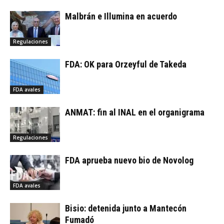
Malbrán e Illumina en acuerdo
Regulaciones
FDA: OK para Orzeyful de Takeda
FDA avales
ANMAT: fin al INAL en el organigrama
Regulaciones
FDA aprueba nuevo bio de Novolog
FDA avales
Bisio: detenida junto a Mantecón
Fumadó