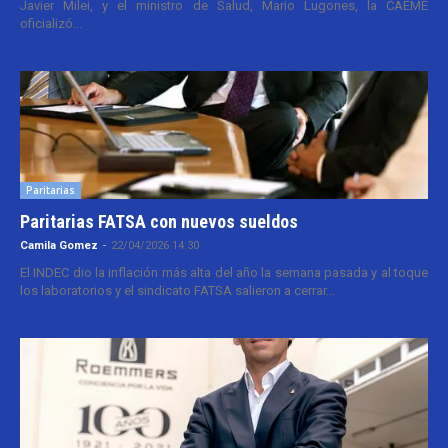
Javier Milei, y el ministro de Salud, Mario Lugones, la CAEME
oficializó...
Paritarias
Paritarias FATSA con nuevos sueldos
Camila Gomez
-
22/04/2026 14:30
El INDEC dio la inflación más alta del año la semana pasada y al toque
los laboratorios y el sindicato FATSA salieron a cerrar...