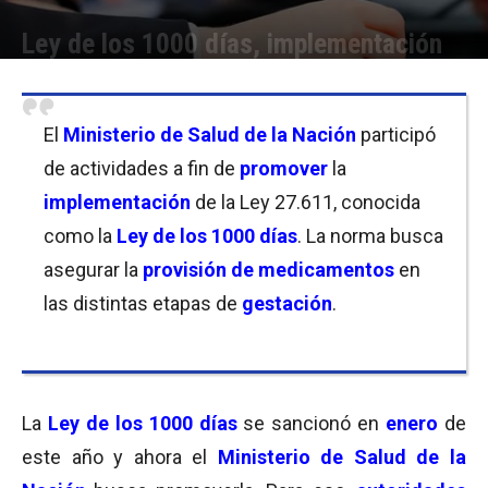
Ley de los 1000 días, implementación
Por
Florencia Lippo
-
30/10/2021 11:30
El
Ministerio de Salud de la Nación
participó
de actividades a fin de
promover
la
implementación
de la Ley 27.611, conocida
como la
Ley de los 1000 días
. La norma busca
asegurar la
provisión de medicamentos
en
las distintas etapas de
gestación
.
La
Ley de los 1000 días
se sancionó en
enero
de
este año y ahora el
Ministerio de Salud de la