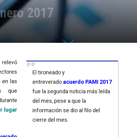
enero 2017
relevó
ectores
El tironeado y
s
en las
entreverado
acuerdo PAMI 2017
os que
fue la segunda noticia más leída
durante
del mes, pese a que la
r lugar
información se dio al filo del
cierre del mes.
verado