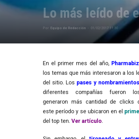
Lo más leído de 
Por
Equipo de Redacción
-
01/02/2017 11:30
En el primer mes del año,
Pharmabiz
los temas que más interesaron a los l
del sitio. Los
pases y nombramiento
diferentes compañías fueron l
generaron más cantidad de clicks 
este período y se ubicaron en el
prime
del top ten.
Ver artículo
.
Sin embargo, el
tironeado y entre