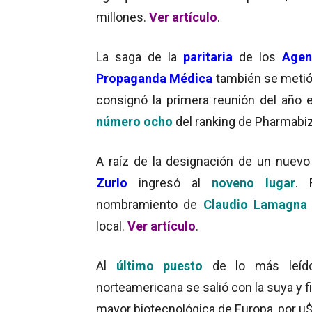
millones.
Ver artículo
.
La saga de la
paritaria
de los
Agen
Propaganda Médica
también se metió 
consignó la primera reunión del año e
número ocho
del ranking de Pharmabi
A raíz de la designación de un nuevo 
Zurlo
ingresó al
noveno lugar
. 
nombramiento de
Claudio Lamagn
local.
Ver artículo
.
Al
último puesto
de lo más leído
norteamericana se salió con la suya y 
mayor biotecnológica de Europa, por u$s