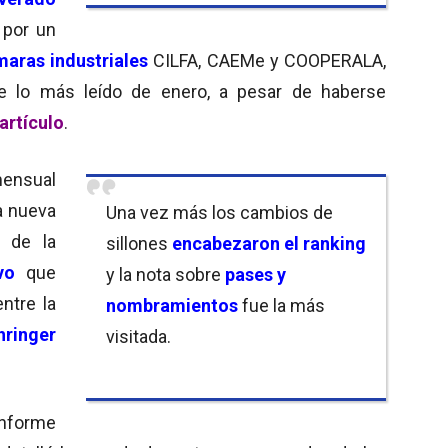
 por un
aras industriales
CILFA, CAEMe y COOPERALA,
e lo más leído de enero, a pesar de haberse
artículo
.
mensual
la nueva
Una vez más los cambios de
a de la
sillones
encabezaron el ranking
vo
que
y la nota sobre
pases y
ntre la
nombramientos
fue la más
hringer
visitada.
informe