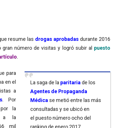
ue resume las
drogas aprobadas
durante 2016
ó gran número de visitas y logró subir al
puesto
artículo
.
ue para
a en el
La saga de la
paritaria
de los
istas a
Agentes de Propaganda
s
. Por
Médica
se metió entre las más
por la
consultadas y se ubicó en
ó a la
el puesto número ocho del
66 mil
ranking de enero 2017.