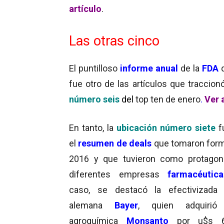
artículo
.
Las otras cinco
El puntilloso
informe anual
de la
FDA
q
fue otro de las artículos que traccion
número seis
del
top ten de enero
.
Ver 
En tanto, la
ubicación número siete
f
el
resumen de deals
que tomaron form
2016 y que tuvieron como protagon
diferentes empresas
farmacéutica
caso, se destacó la efectivizada 
alemana
Bayer
, quien adquiri
agroquímica
Monsanto
por u$s 