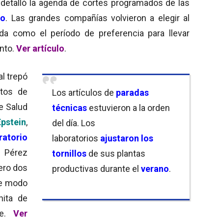
detalló la agenda de cortes programados de las
no
. Las grandes compañías volvieron a elegir al
a como el período de preferencia para llevar
nto.
Ver artículo
.
l trepó
ntos de
Los artículos de
paradas
de Salud
técnicas
estuvieron a la orden
pstein
,
del día. Los
ratorio
laboratorios
ajustaron los
e Pérez
tornillos
de sus plantas
ero dos
productivas durante el
verano
.
De modo
nita de
ve.
Ver